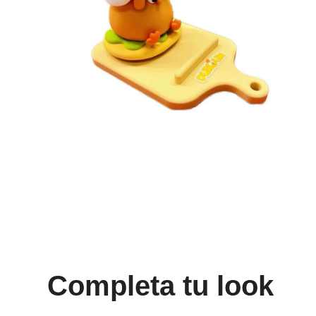
8
.
cartera
9
.
bolso
10
.
miniso
Completa tu look