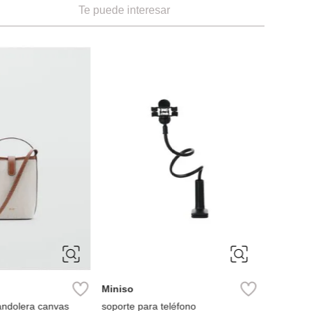
Te puede interesar
Miniso
Cargador
Ref
Miniso
andolera canvas
soporte para teléfono