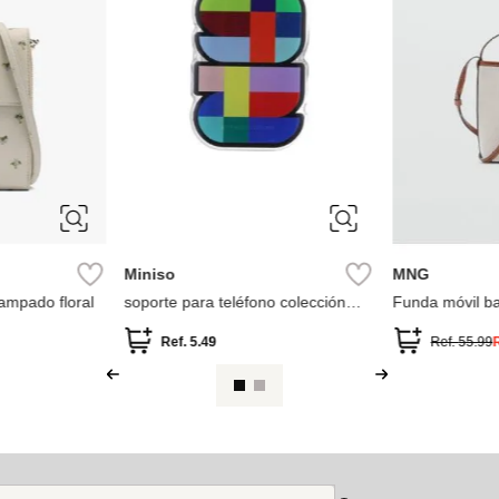
Miniso
MNG
ampado floral
soporte para teléfono colección
Funda móvil b
copa mundial 2026 fifa
Ref.
5.49
Ref.
55.99