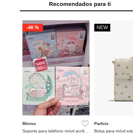
Recomendados para ti
-
46 %
NEW
e 3
Miniso
Parfois
Soporte para teléfono móvil acrílico
Bolsa para móvil est