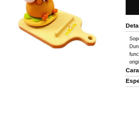
Deta
Sopo
Dun
fun
orig
Cara
Espe