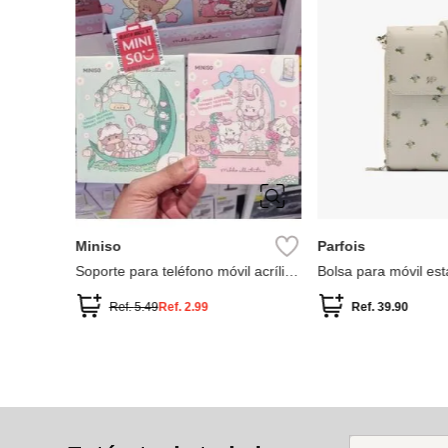
Miniso
Parfois
Soporte para teléfono móvil acrílico
Bolsa para móvil est
serie mikko
Ref.
5.49
Ref.
2.99
Ref.
39.90