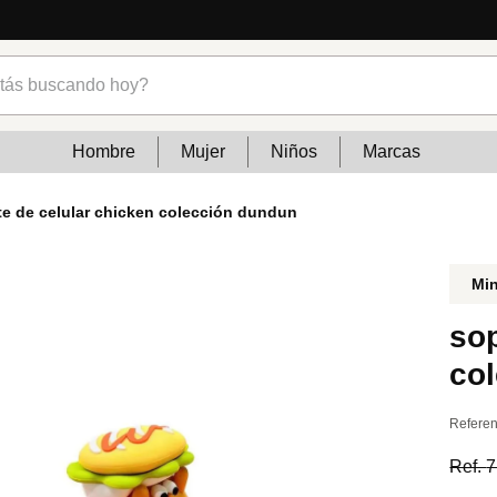
s buscando hoy?
Hombre
Mujer
Niños
Marcas
te de celular chicken colección dundun
Mi
sop
co
Referen
Ref.
7