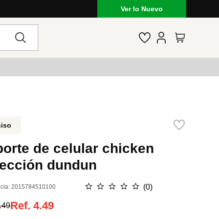
Ver lo Nuevo
niso
orte de celular chicken
lección dundun
☆
☆
☆
☆
☆
(
0
)
cia
:
2015784510100
Ref.
4.49
.49