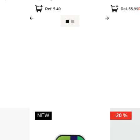
copa mundial 2026 fifa
Ref.
5.49
Ref.
55.99
NEW
-
20 %