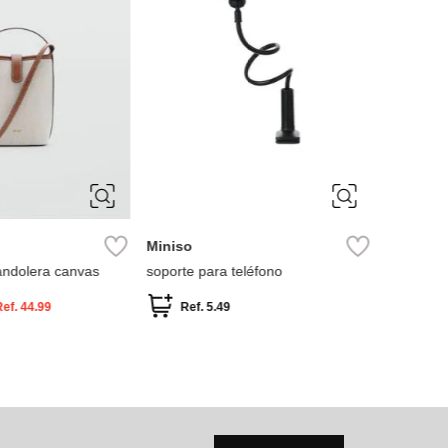
Miniso
andolera canvas
soporte para teléfono
Ref.
44.99
Ref.
5.49