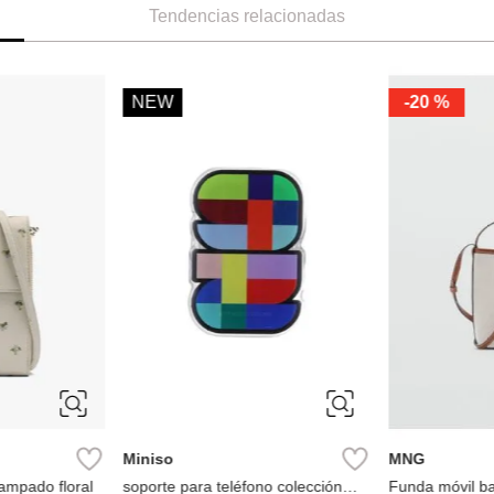
Tendencias relacionadas
NEW
-
20 %
Miniso
MNG
ampado floral
soporte para teléfono colección
Funda móvil b