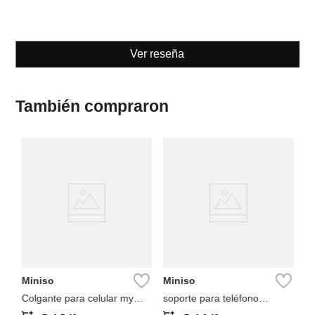
Ver reseña
También compraron
Pa
Bo
fl
Miniso
Miniso
Colgante para celular my
soporte para teléfono
melody
colección minecraft