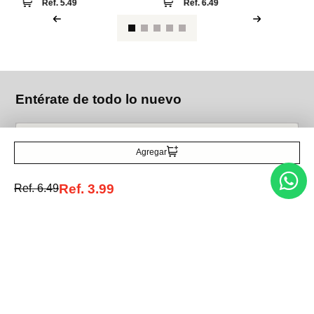
Ref.
5.49
Ref.
6.49
Entérate de todo lo nuevo
Agregar
Acepto la política de tratamiento de datos personales
Suscribirse
Ref.
3.99
Ref.
6.49
Acerca de nosotros
Categorías
Marcas