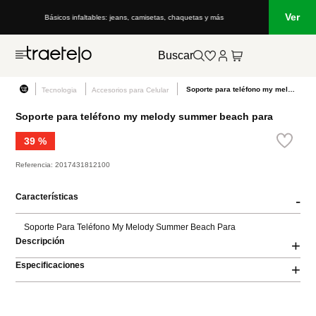
Ver
Básicos infaltables: jeans, camisetas, chaquetas y más
Buscar
Soporte para teléfono my melody summer beach para
Tecnologia
Accesorios para Celular
Soporte para teléfono my melody summer beach para
39 %
Referencia
:
2017431812100
Características
-
Soporte Para Teléfono My Melody Summer Beach Para
Descripción
+
Especificaciones
+