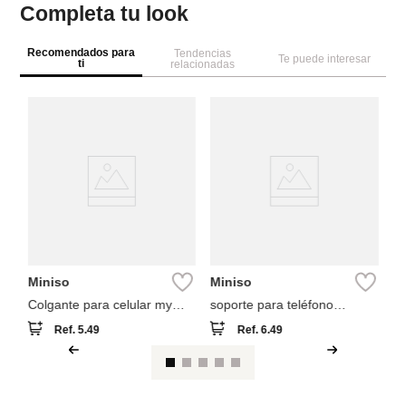
Completa tu look
Recomendados para
Tendencias
Te puede interesar
ti
relacionadas
Pa
Bo
fl
Miniso
Miniso
Colgante para celular my
soporte para teléfono
melody
colección minecraft
Ref.
5.49
Ref.
6.49