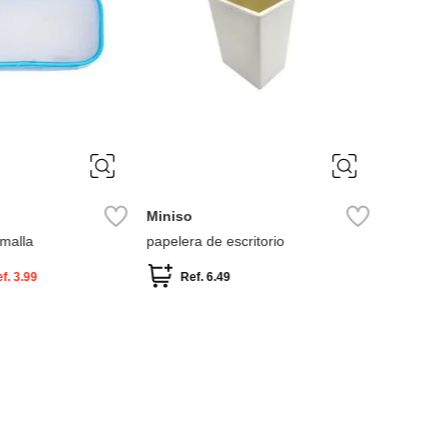
Miniso
papelera de escritorio
Ref.
6.49