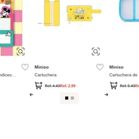
Miniso
Miniso
Cartuchera
Cartuchera de malla
ey
Ref.
4.49
Ref.
2.99
Ref.
5.49
Ref.
3.99