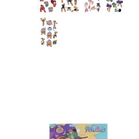
8
.
mng
9
.
bolso
10
.
bimba lola