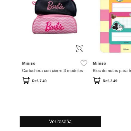
Miniso
Miniso
Cartuchera con cierre 3 modelos
Bloc de notas para índices
surtidos 20cm serie barbie - barbie
colección mickey mouse disn
Ref.
7.49
Ref.
2.49
Ver reseña