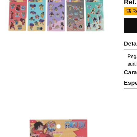
Ref
🎒 R
Deta
Peg
surt
Cara
Espe