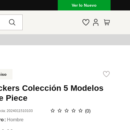
Lo que está de moda en Venezuela: marcas, estilo
Ver lo Nuevo
niso
ickers Colección 5 Modelos
e Piece
☆
☆
☆
☆
☆
(
0
)
cia
:
2024011510103
ro
Hombre