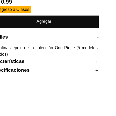
.
0.99
egreso a Clases
Agregar
lles
-
atinas epoxi de la colección One Piece (5 modelos 
idos)
cterísticas
+
cificaciones
+