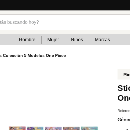
s buscando hoy?
Hombre
Mujer
Niños
Marcas
rs Colección 5 Modelos One Piece
Mi
St
On
Referen
Géne