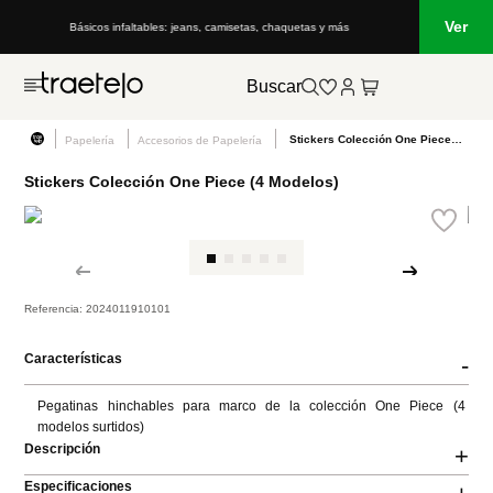
Ver
Básicos infaltables: jeans, camisetas, chaquetas y más
Buscar
Stickers Colección One Piece (4 Modelos)
Papelería
Accesorios de Papelería
Stickers Colección One Piece (4 Modelos)
Referencia
:
2024011910101
Características
-
Pegatinas hinchables para marco de la colección One Piece (4 
modelos surtidos)
Descripción
+
Especificaciones