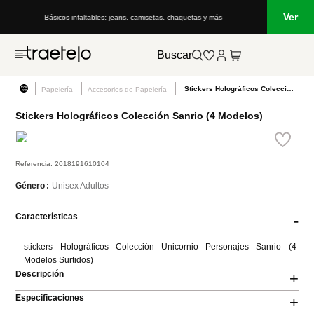
Ver
Básicos infaltables: jeans, camisetas, chaquetas y más
Buscar
Stickers Holográficos Colección Sanrio (4 Modelos)
Papelería
Accesorios de Papelería
Stickers Holográficos Colección Sanrio (4 Modelos)
Referencia
:
2018191610104
Unisex Adultos
Género
Características
-
stickers Holográficos Colección Unicornio Personajes Sanrio (4 
Modelos Surtidos)
Descripción
+
Especificaciones
+