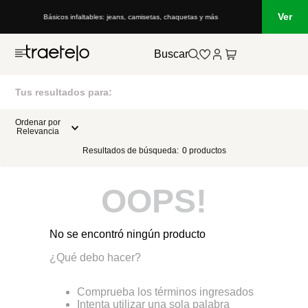
Ver
Básicos infaltables: jeans, camisetas, chaquetas y más
Buscar
Tus resultados para:
Ordenar por
Relevancia
Resultados de búsqueda:
0
productos
OOPS!
No se encontró ningún producto
¿Qué debo hacer?
Comprueba los términos ingresados
Intenta utilizar una sola palabra