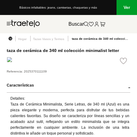
Ver
Básicos infaltables: jeans, camisetas, chaquetas y más
Buscar
taza de cerámica de 340 ml colección minimalist letter
Hogar
Tazas Vasos y Termos
taza de cerámica de 340 ml colección minimalist letter
Referencia
:
2025370111109
Características
-
Detalles:

Taza de Cerámica Minimalista, Serie Letras, de 340 ml (Azul) es una 
pieza elegante y moderna, perfecta para disfrutar de tus bebidas 
calientes favoritas. Su diseño se caracteriza por líneas sencillas y un 
acabado azul sutil, reflejando un estilo minimalista que se integra 
perfectamente en cualquier ambiente. La inclusión de una letra 
distintiva le añade un toque personal y sofisticado.
