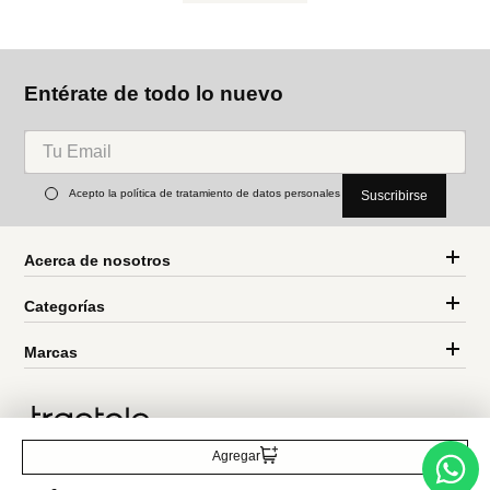
Miniso
Miniso
Vaso doble capa serie
Botella deportiva con tapa
dundun halloween
abatible 800 ml
Ref.
4.99
Ref.
2.99
Ref.
8.49
Ref.
7.22
Entérate de todo lo nuevo
Acepto la política de tratamiento de datos personales
Suscribirse
Agregar