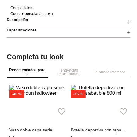
Composición:

Cuerpo: porcelana nueva.
Descripción
+
Especificaciones
+
Completa tu look
Recomendados para
Tendencias
Te puede interesar
ti
relacionadas
M
bo