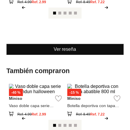
Miniso
Miniso
Vaso doble capa serie
Botella deportiva con tapa
dundun halloween
abatible 800 ml
Ref.
4.99
Ref.
2.99
Ref.
8.49
Ref.
7.22
Ver reseña
También compraron
M
bo