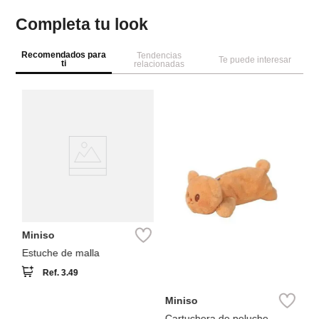
Completa tu look
Recomendados para
Tendencias
Te puede interesar
ti
relacionadas
M
St
Co
Miniso
Estuche de malla
Ref.
3.49
Miniso
Cartuchera de peluche