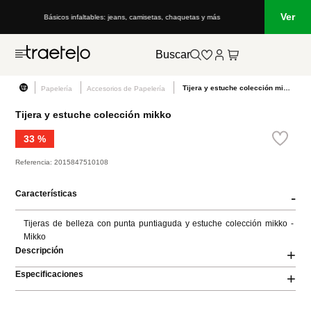
Ver
Lo que está de moda en Venezuela: marcas, estilo y tendencias
Buscar
Tijera y estuche colección mikko
Papelería
Accesorios de Papelería
Tijera y estuche colección mikko
33 %
Referencia
:
2015847510108
Características
-
Tijeras de belleza con punta puntiaguda y estuche colección mikko - 
Mikko
Descripción
+
Especificaciones
+