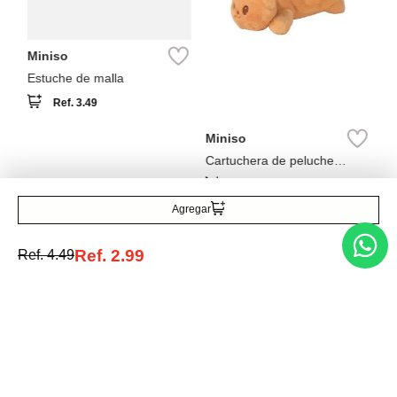
Miniso
Estuche de malla
Ref.
3.49
Miniso
Cartuchera de peluche
colección butterbear
Ref.
17.49
Agregar
Ref.
2.99
Ref.
4.49
Entérate de todo lo nuevo
Acepto la política de tratamiento de datos personales
Suscribirse