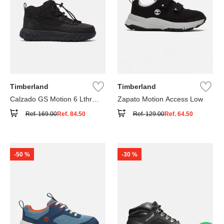
Timberland
Timberland
Calzado GS Motion 6 Lthr
Zapato Motion Access Low
Super
Ref.
169.00
Ref.
84.50
Ref.
129.00
Ref.
64.50
-
50 %
-
30 %