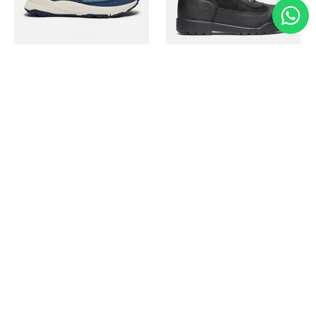
Timberland
Timberland
Zapato Motion Access
Bota Field Big Kids
Ref.
139.00
Ref.
69.50
Ref.
149.00
Ref.
104.30