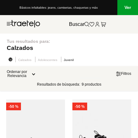
Ver
Básicos infaltables: jeans, camisetas, chaquetas y más
Buscar
Tus resultados para:
Calzados
Calzados
Adolescentes
Juvenil
Ordenar por
Filtros
Relevancia
Resultados de búsqueda:
9
productos
-
50 %
-
50 %