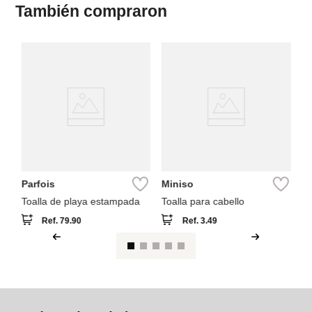
También compraron
M
to
co
Parfois
Miniso
Toalla de playa estampada
Toalla para cabello
Ref.
79.90
Ref.
3.49