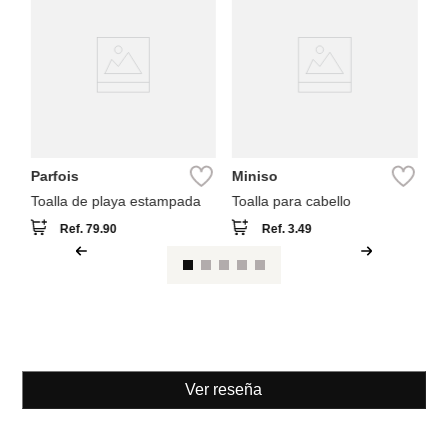
M
to
co
Parfois
Miniso
Toalla de playa estampada
Toalla para cabello
Ref.
79.90
Ref.
3.49
Ver reseña