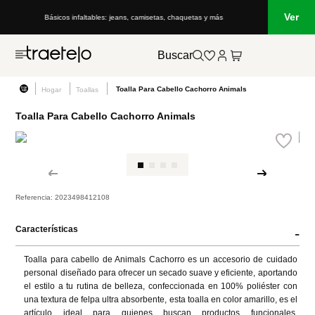
Ver
Básicos infaltables: jeans, camisetas, chaquetas y más
Buscar
Toalla Para Cabello Cachorro Animals
Hogar
Toallas
Toalla Para Cabello Cachorro Animals
Referencia
:
2023498412108
Características
-
Toalla para cabello de Animals Cachorro es un accesorio de cuidado 
personal diseñado para ofrecer un secado suave y eficiente, aportando 
el estilo a tu rutina de belleza, confeccionada en 100% poliéster con 
una textura de felpa ultra absorbente, esta toalla en color amarillo, es el 
artículo ideal para quienes buscan productos funcionales. 