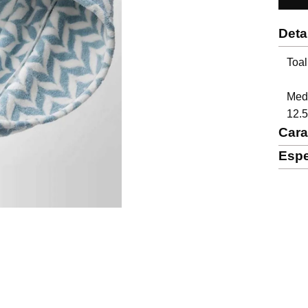
Deta
Toal
Medi
12.
Cara
Espe