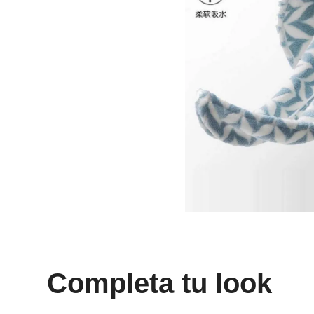
8
.
mng
9
.
bandolera
10
.
bimba lola
Completa tu look