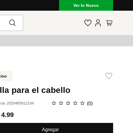
Ver lo Nuevo
niso
lla para el cabello
☆
☆
☆
☆
☆
(
0
)
cia
:
2020465912104
.
4.99
Agregar