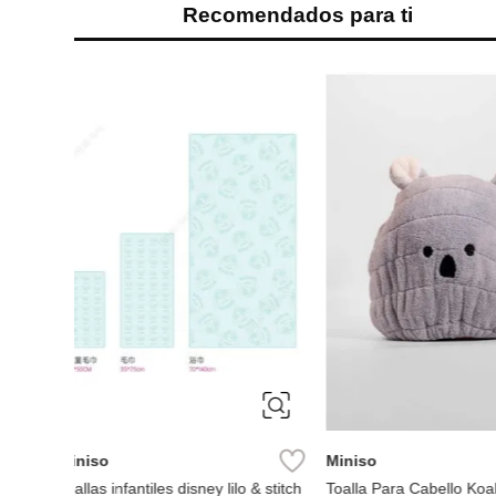
Recomendados para ti
Miniso
Miniso
toalla de fibra lilo & stitch stitch
toalla de microfibra 
disney
cinnamoroll
Ref.
3.49
Ref.
3.49
ásica