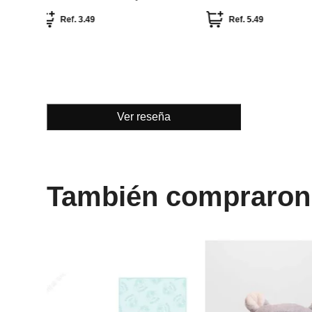
Ver reseña
También compraron
Miniso
Miniso
toalla de fibra lilo & stitch stitch
toalla de microfibra 
disney
cinnamoroll
Ref.
3.49
Ref.
3.49