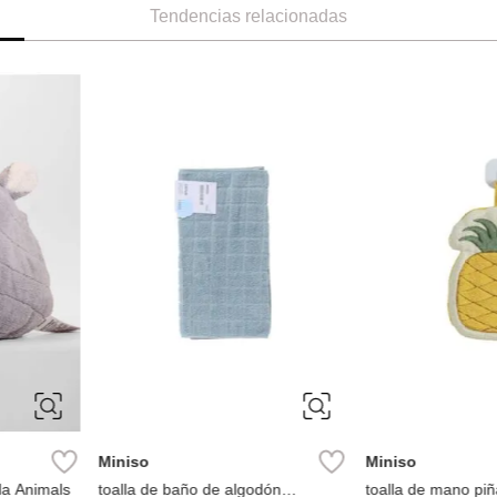
Tendencias relacionadas
Miniso
Miniso
colección
toalla de baño de algodón
Toalla para sec
colección amber
Ref.
11.49
Ref.
5.49