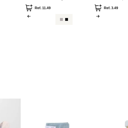
Miniso
Miniso
colección
toalla de baño de algodón
Toalla para sec
colección amber
Ref.
11.49
Ref.
5.49