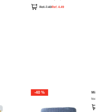
Ref
Miniso
ar el cabello
Toalla de mano helado oso
Ref.
3.49