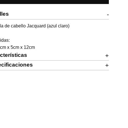
lles
-
la de cabello Jacquard (azul claro)

das:

5cm x 5cm x 12cm
cterísticas
+
cificaciones
+