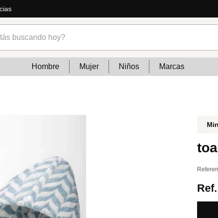
cias
s buscando hoy?
Hombre
Mujer
Niños
Marcas
Mi
toa
Referen
Ref