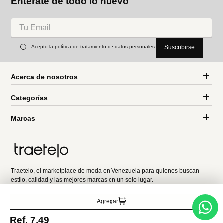
Miniso
Miniso
Puffs limpiadores faciales
hilos dentales
forma de corazón (5
macromolecule sabor
Ref.
3.49
Ref.
2.99
unidades)
arándano 50 unidades
cinnamoroll
Entérate de todo lo nuevo
Acepto la política de tratamiento de datos personales
Suscribirse
Acerca de nosotros
Agregar
Categorías
Ref.
7.49