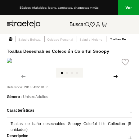
Ver
Básicos infaltables: jeans, camisetas, chaquetas y más
Buscar
Toallas Desechables Colección Colorful Snoopy
Salud y Belleza
Cuidado Personal
Salud e Higiene
Toallas Desechables Colección Colorful Snoopy
Referencia
:
2018345510106
Unisex Adultos
Género
Características
-
Toallas de baño desechables Snoopy Colorful Life Collection (5 
unidades)
Descripción
+