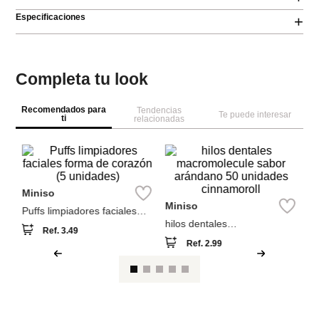
Especificaciones
+
Completa tu look
Recomendados para
Tendencias
Te puede interesar
ti
relacionadas
M
se
ce
Miniso
Miniso
Puffs limpiadores faciales
hilos dentales
forma de corazón (5
macromolecule sabor