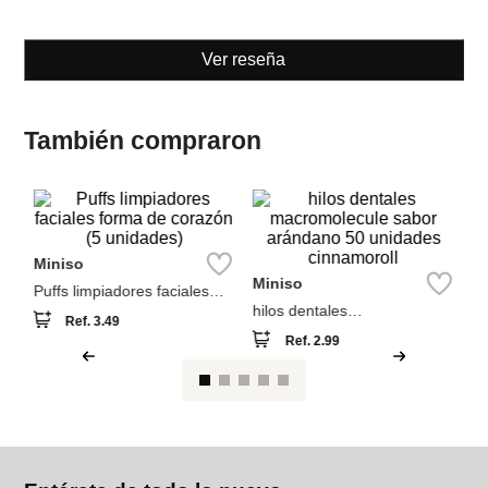
Ref.
3.49
Ref.
2.99
unidades)
arándano 50 unidades
cinnamoroll
Ver reseña
También compraron
M
se
ce