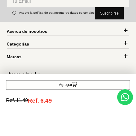
Acepto la política de tratamiento de datos personales
Suscribirse
Acerca de nosotros
Categorías
Marcas
Agregar
Traetelo, el marketplace de moda en Venezuela para quienes buscan
estilo, calidad y las mejores marcas en un solo lugar.
Ref.
6.49
Ref.
11.49
Medios de pago