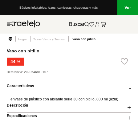
Ver
Básicos infaltables: jeans, camisetas, chaquetas y más
Buscar
Vaso con pitillo
Hogar
Tazas Vasos y Termos
Vaso con pitillo
44 %
Referencia
:
2020546810107
Características
-
envase de plástico con aislante serie 30 con pitillo, 800 ml (azul)
Descripción
+
Especificaciones
+