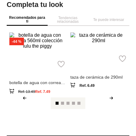
Completa tu look
Recomendados para
Tendencias
Te puede interesar
ti
relacionadas
-
44 %
M
bo
de
de
taza de cerámica de 290ml
botella de agua con correa
Ref.
6.49
560ml colección lulu the
Ref.
13.49
Ref.
7.49
piggy