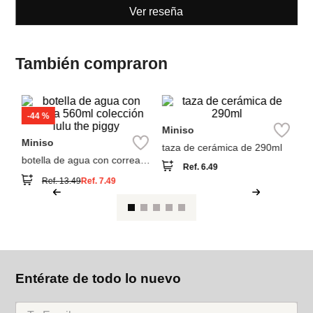
Ver reseña
También compraron
-
44 %
M
Miniso
bo
Miniso
de
taza de cerámica de 290ml
de
botella de agua con correa
Ref.
6.49
560ml colección lulu the
Ref.
13.49
Ref.
7.49
piggy
Entérate de todo lo nuevo