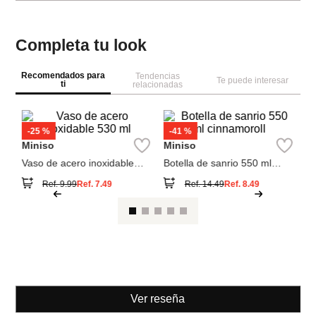
Completa tu look
Recomendados para
Tendencias
Te puede interesar
ti
relacionadas
M
va
co
Miniso
Miniso
Vaso de acero inoxidable
Botella de sanrio 550 ml
530 ml
cinnamoroll
Ref.
9.99
Ref.
7.49
Ref.
14.49
Ref.
8.49