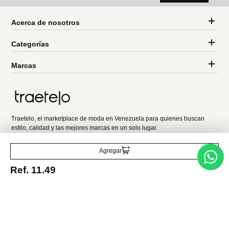
Miniso
Miniso
Vaso de acero inoxidable
Botella de sanrio 550 ml
530 ml
cinnamoroll
Ref.
9.99
Ref.
7.49
Ref.
14.49
Ref.
8.49
Entérate de todo lo nuevo
Acepto la política de tratamiento de datos personales
Suscribirse
Agregar
Ref.
11.49
Acerca de nosotros
Categorías
Marcas