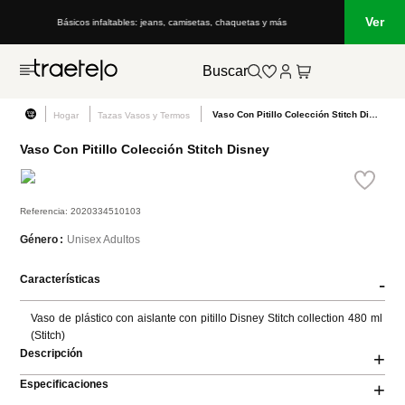
Ver
Básicos infaltables: jeans, camisetas, chaquetas y más
Buscar
Vaso Con Pitillo Colección Stitch Disney
Hogar
Tazas Vasos y Termos
Vaso Con Pitillo Colección Stitch Disney
Referencia
:
2020334510103
Unisex Adultos
Género
Características
-
Vaso de plástico con aislante con pitillo Disney Stitch collection 480 ml 
(Stitch)
Descripción
+
Especificaciones
+