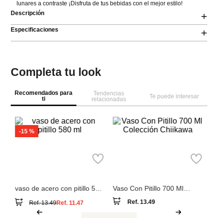
lunares a contraste ¡Disfruta de tus bebidas con el mejor estilo!
Descripción
+
Especificaciones
+
Completa tu look
Recomendados para
Tendencias
Te puede interesar
ti
relacionadas
-
15 %
bo
vaso de acero con pitillo 580
Vaso Con Pitillo 700 Ml
ml
Colección Chiikawa
Ref.
13.49
Ref.
13.49
Ref.
11.47