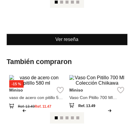
Ver reseña
También compraron
-
15 %
M
Miniso
Miniso
bo
vaso de acero con pitillo 580
Vaso Con Pitillo 700 Ml
ml
Colección Chiikawa
Ref.
13.49
Ref.
13.49
Ref.
11.47