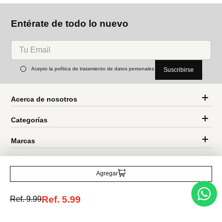
Entérate de todo lo nuevo
Acepto la política de tratamiento de datos personales
Suscribirse
Acerca de nosotros
Categorías
Marcas
Agregar
Traetelo, el marketplace de moda en Venezuela para quienes buscan
Ref.
5.99
Ref.
9.99
estilo, calidad y las mejores marcas en un solo lugar.