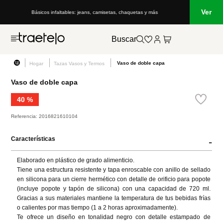
Ver
Básicos infaltables: jeans, camisetas, chaquetas y más
Buscar
Vaso de doble capa
Hogar
Tazas Vasos y Termos
Vaso de doble capa
40 %
Referencia
:
2016821610104
Características
-
Elaborado en plástico de grado alimenticio. 

Tiene una estructura resistente y tapa enroscable con anillo de sellado 
en silicona para un cierre hermético con detalle de orificio para popote 
(incluye popote y tapón de silicona) con una capacidad de 720 ml. 
Gracias a sus materiales mantiene la temperatura de tus bebidas frías 
o calientes por mas tiempo (1 a 2 horas aproximadamente). 

Te ofrece un diseño en tonalidad negro con detalle estampado de 