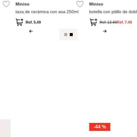
Miniso
Miniso
 doble capa con
botella judy colección zootopia
taza de cerámi