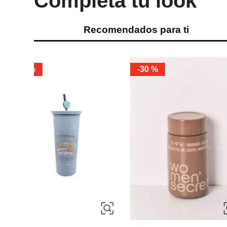
Completa tu look
Recomendados para ti
Miniso
-
40 %
Miniso
Vaso con tapa y pitillo cerdita gigi
botella de acero de
535 ml
pitillo colección colo
snoopy
Ref.
7.49
Ref.
4.49
Ref.
19.99