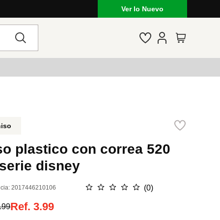
Ver lo Nuevo
niso
o plastico con correa 520
serie disney
☆
☆
☆
☆
☆
(
0
)
cia
:
2017446210106
Ref.
3.99
.99