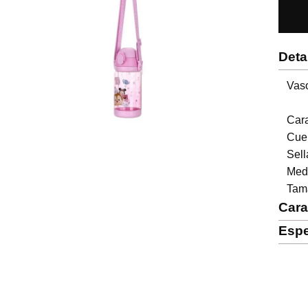
Deta
Vaso
Cara
Cue
Sell
Medi
Tam
Cara
Espe