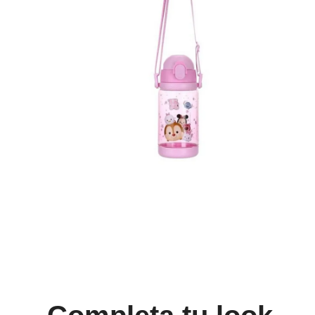
8
.
mng
9
.
bolso
10
.
bimba lola