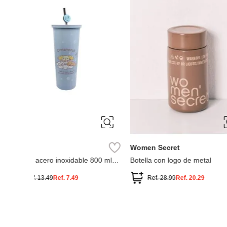
535 ml
pitillo colección colo
snoopy
Ref.
7.49
Ref.
4.49
Ref.
19.99
olección