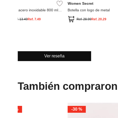
olección
Ver reseña
También compraron
Miniso
-
40 %
Miniso
Vaso con tapa y pitillo cerdita gigi
botella de acero de