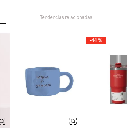
Tendencias relacionadas
Miniso
Miniso
 doble capa con
botella judy colección zootopia
taza de cerámi
rful vintage
disney
Ref.
23.49
Ref.
2.99