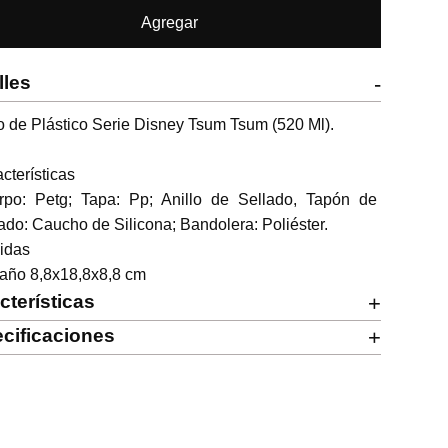
Agregar
lles
-
 de Plástico Serie Disney Tsum Tsum (520 Ml).

cterísticas

rpo: Petg; Tapa: Pp; Anillo de Sellado, Tapón de 
ado: Caucho de Silicona; Bandolera: Poliéster.

das

año 8,8x18,8x8,8 cm
cterísticas
+
cificaciones
+