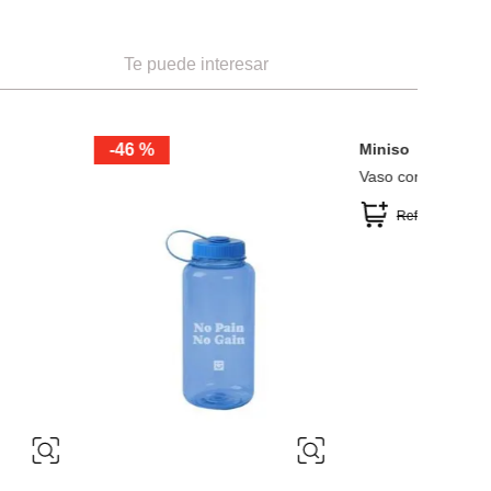
Te puede interesar
Miniso
-
40 %
-
44 %
ca de 390 ml clásica
Botella de Yummy Food Serie
Dundun 600 Ml
Ref.
4.99
Ref.
2.99