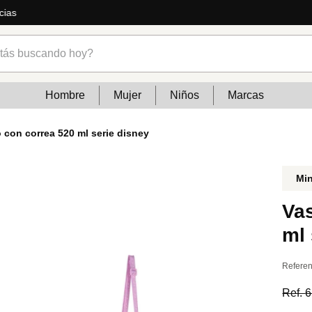
cias
s buscando hoy?
Hombre
Mujer
Niños
Marcas
o con correa 520 ml serie disney
Mi
Vas
ml 
Referen
Ref.
6