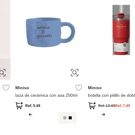
rful vintage
disney
Ref.
23.49
Ref.
2.99