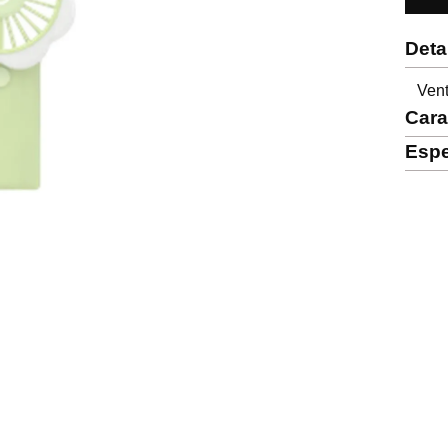
Deta
Vent
Cara
Espe