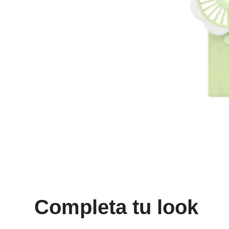
8
.
mng
9
.
bolso
10
.
bimba lola
Completa tu look