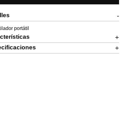
lles
-
ilador portátil
cterísticas
+
cificaciones
+