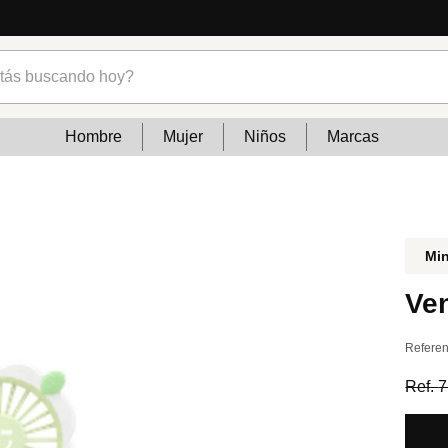
tendencias
s buscando hoy?
Hombre
Mujer
Niños
Marcas
Mi
Ven
Referen
Ref.
7