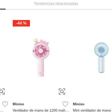
Tendencias relacionadas
Miniso
Miniso
 Colección
Ventilador de Cuello Colección
Mini Ventilado
Summer
Inalámbrico C
Ref.
13.49
Ref.
9.99
R