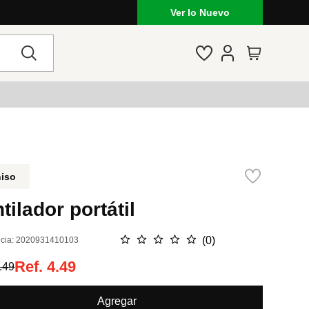
Ver lo Nuevo
niso
tilador portátil
☆
☆
☆
☆
☆
(
0
)
cia
:
2020931410103
Ref.
4.49
.49
Agregar