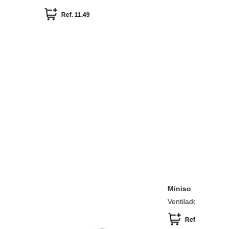
Barbie
Ref.
11.49
Ref.
-
40 %
-
40 %
r de Mano
on Asa
ef.
5.99