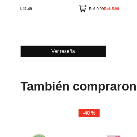
Ver reseña
También compraron
Miniso
Miniso
Ventilador de Cuello Colección
Ventilador de Cuello
Summer
Summer
Ref.
13.49
Ref.
13.49