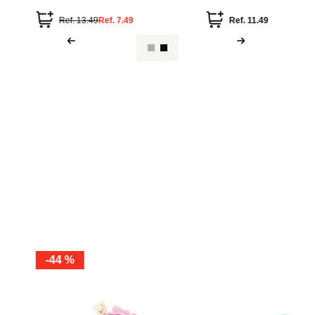
Miniso
Miniso
 Colección
Ventilador de Cuello Colección
Mini Ventilado
Summer
Inalámbrico C
Ref.
13.49
Ref.
9.99
R