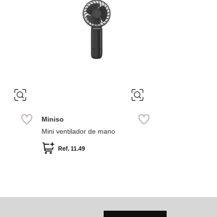
Miniso
Miniso
mini ventilador de mano recargable
Ventilad
Barbie
Ref.
11.49
Ref.