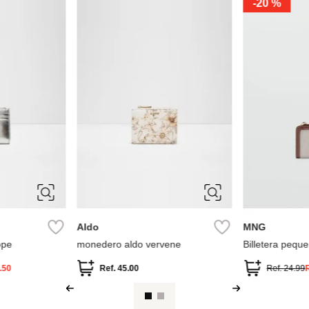
-
20 %
Aldo
MNG
ope
monedero aldo vervene
Billetera pequ
.50
Ref.
45.00
Ref.
24.99