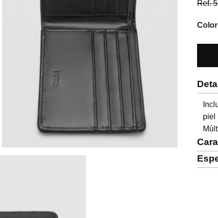
Ref.
5
Color
Deta
Incl
pie
Múlt
Cara
Espe