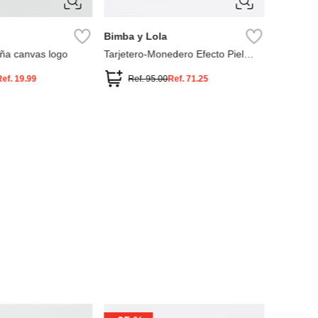
Bimba y Lola
eña canvas logo
Tarjetero-Monedero Efecto Piel
Grabado
Ref.
19.99
Ref.
95.00
Ref.
71.25