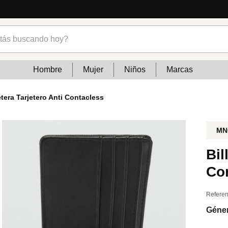
s buscando hoy?
Hombre
Mujer
Niños
Marcas
etera Tarjetero Anti Contacless
MN
Bil
Co
Referen
Géne