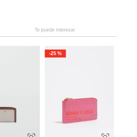
Te puede interesar
-
25 %
Miniso
Moneder
Colecció
Ref.