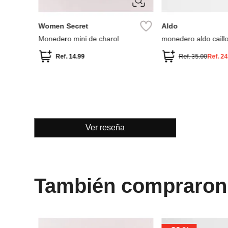
Women Secret
Aldo
Monedero mini de charol
monedero aldo caill
Ref.
14.99
Ref.
35.00
Ref.
24
Ver reseña
También compraron