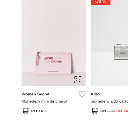
-
30 %
a
Women Secret
Aldo
Monedero mini de charol
monedero aldo caill
Ref.
14.99
Ref.
35.00
Ref.
24