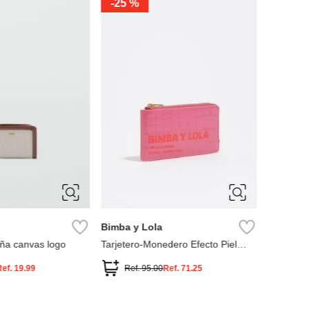
-
25 %
Miniso
Moneder
Colecció
Ref.
Bimba y Lola
eña canvas logo
Tarjetero-Monedero Efecto Piel
Grabado
Ref.
19.99
Ref.
95.00
Ref.
71.25