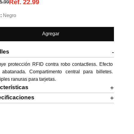
Ref.
22.99
5.99
Negro
Agregar
lles
-
uye protección RFID contra robo contactless. Efecto 
l abatanada. Compartimento central para billetes. 
iples ranuras para tarjetas.
cterísticas
+
cificaciones
+