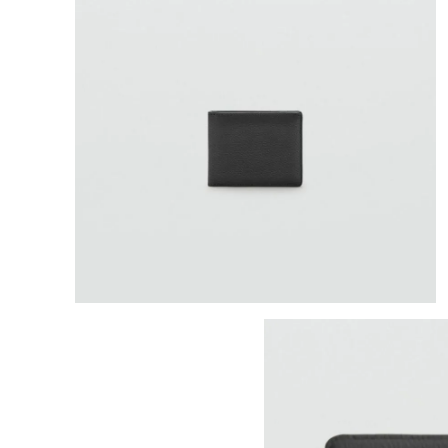
8
.
mng
9
.
bandolera
10
.
bimba lola