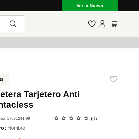
Lo que está de moda en Venezuela: mar
Ver lo Nuevo
G
letera Tarjetero Anti
ntacless
☆
☆
☆
☆
☆
(
0
)
cia
:
17071241-99
ro
Hombre