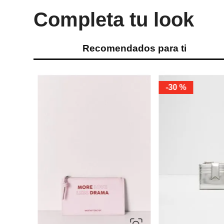
Completa tu look
Recomendados para ti
-
30 %
a