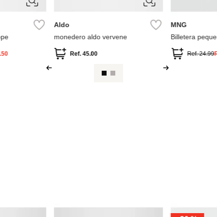
Aldo
MNG
ope
monedero aldo vervene
Billetera pequ
.50
Ref.
45.00
Ref.
24.99