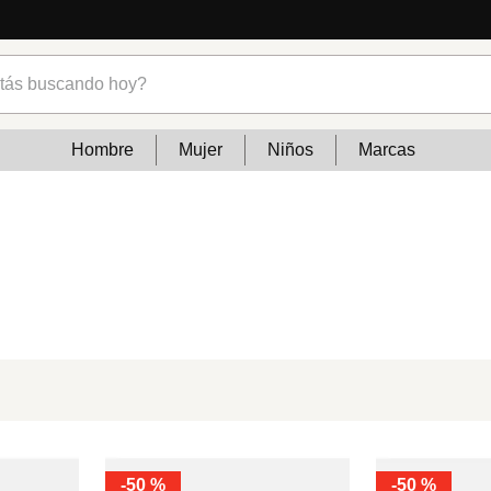
s buscando hoy?
Hombre
Mujer
Niños
Marcas
-
50 %
-
50 %