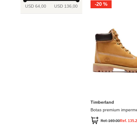
-
20 %
USD 64,00
USD 136,00
13.5
2
2.5
3
3.5
4
Mostrar 6 más
3.5
4
4.5
5
5.5
6
Timberland
Botas premium imperme
inch
Ref.
169.00
Ref.
135.