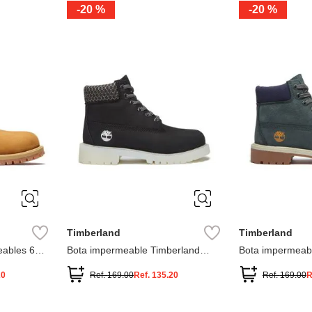
-
20 %
-
20 %
3
2
1
13
1
12.5
2.5
1.5
13.5
2
13
2
12.5
13.5
Timberland
Timberland
ables 6
Bota impermeable Timberland
Bota impermeab
Premium
Premium
20
Ref.
169.00
Ref.
135.20
Ref.
169.00
R