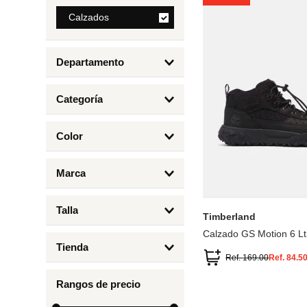
8
.
Calzados
mng
9
.
bolso
Departamento
10
.
bimba lola
Calzados
Categoría
Botas y Botines
Color
Deportivos Urbanos
Amarillo
5
6.5
7
6
Marca
Arena
4.5
4
Timberland
Azul
Talla
Timberland
Negro
Calzado GS Motion 6 Lt
1
Tienda
1.5
Ref.
169.00
Ref.
84.5
Timberland
12.5
Rangos de precio
13