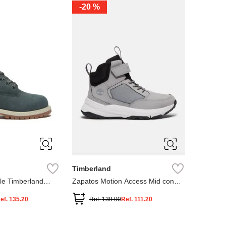
-
20 %
3
12.5
3
2
.5
1.5
1
13
2.5
1.5
13.5
Timberland
le Timberland
Zapatos Motion Access Mid con
cierre de velcro
ef.
135.20
Ref.
139.00
Ref.
111.20