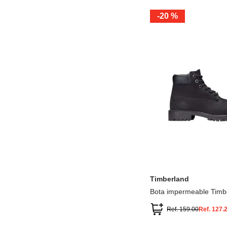
-
20 %
12.5
13.5
1.5
2.5
13
1
2
3
Timberland
Bota impermeable Timb
Premium
Ref.
159.00
Ref.
127.