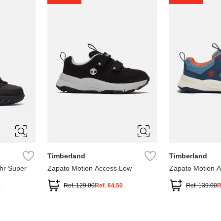
1
1.5
2
2.5
7
Timberland
Timberland
hr Super
Zapato Motion Access Low
Zapato Motion 
0
Ref.
129.00
Ref.
64.50
Ref.
139.00
R