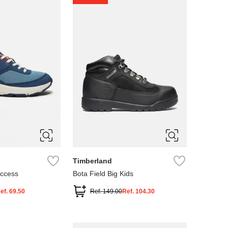
4
5
Timberland
Access
Bota Field Big Kids
ef.
69.50
Ref.
149.00
Ref.
104.30