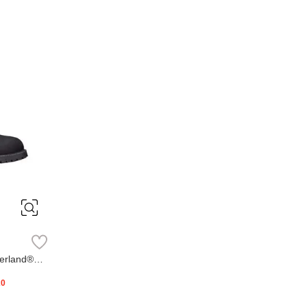
erland®
20