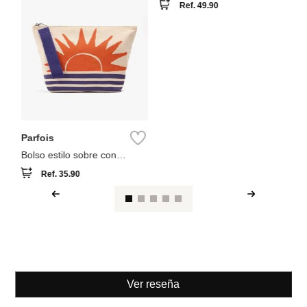
Parfois
Bolso shopper efecto rafia
con colgante
Ref.
49.90
Parfois
Bolso estilo sobre con
estampado
Ref.
35.90
Ver reseña