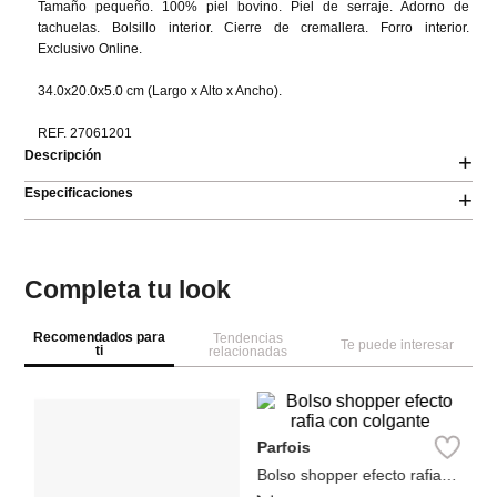
Tamaño pequeño. 100% piel bovino. Piel de serraje. Adorno de 
tachuelas. Bolsillo interior. Cierre de cremallera. Forro interior. 
Exclusivo Online.

34.0x20.0x5.0 cm (Largo x Alto x Ancho).

REF. 27061201
Descripción
+
Especificaciones
+
Completa tu look
Recomendados para
Tendencias
Te puede interesar
ti
relacionadas
Pa
Bo