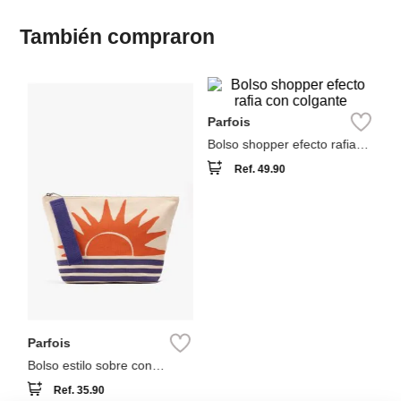
También compraron
Pa
Bo
Parfois
Bolso shopper efecto rafia
con colgante
Ref.
49.90
Parfois
Bolso estilo sobre con
estampado
Ref.
35.90