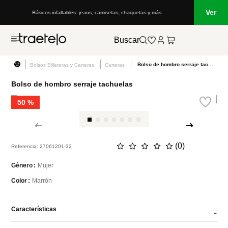
Ver
Básicos infaltables: jeans, camisetas, chaquetas y más
Buscar
Bolso de hombro serraje tachuelas
Bolsos Billeteras y Carteras
Carteras
Bolso de hombro serraje tachuelas
50 %
☆
☆
☆
☆
☆
(
0
)
Referencia
:
27061201-32
Mujer
Género
Marrón
Color
Características
-