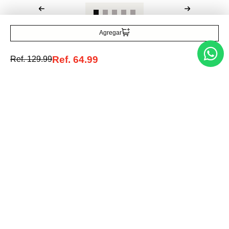
Agregar
Ref.
64.99
Ref.
129.99
Entérate de todo lo nuevo
Acepto la política de tratamiento de datos personales
Suscribirse
Acerca de nosotros
Categorías
Marcas