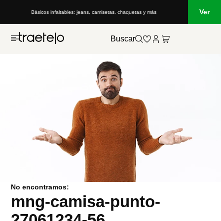
Ver
Básicos infaltables: jeans, camisetas, chaquetas y más
Buscar
No encontramos:
mng-camisa-punto-
27061234-56