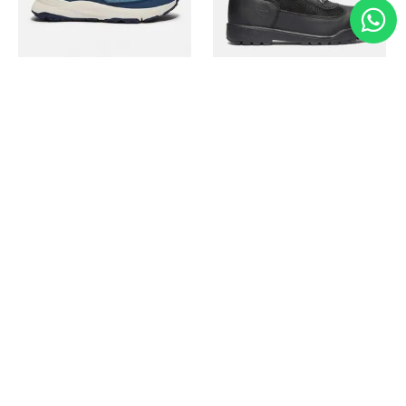
Timberland
Timberland
Zapato Motion Access
Bota Field Big Kids
Ref.
139.00
Ref.
69.50
Ref.
149.00
Ref.
104.30