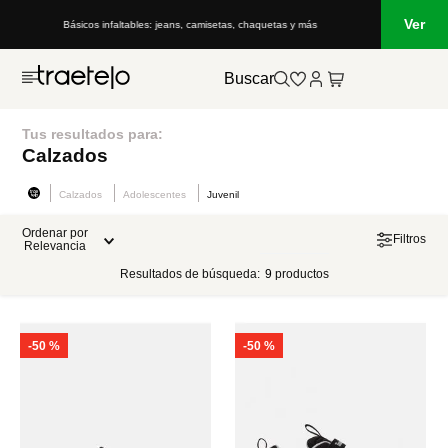
Ver
Básicos infaltables: jeans, camisetas, chaquetas y más
Buscar
Tus resultados para:
Calzados
Calzados
Adolescentes
Juvenil
Ordenar por
Filtros
Relevancia
Resultados de búsqueda:
9
productos
-
50 %
-
50 %