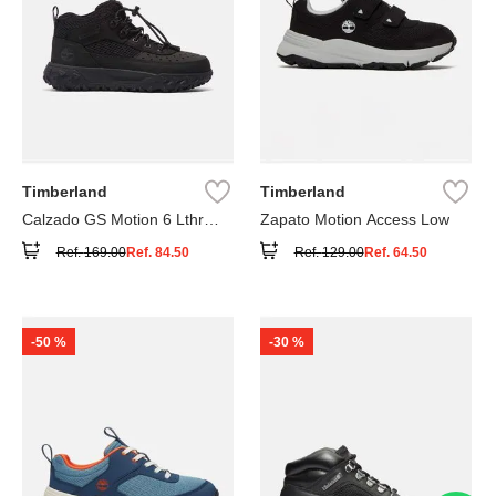
Timberland
Timberland
Calzado GS Motion 6 Lthr
Zapato Motion Access Low
Super
Ref.
169.00
Ref.
84.50
Ref.
129.00
Ref.
64.50
-
50 %
-
30 %