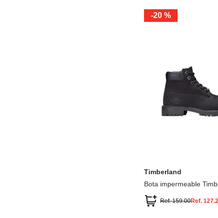
-
20 %
12.5
13.5
1.5
2.5
13
1
2
3
Timberland
Bota impermeable Timb
Premium
Ref.
159.00
Ref.
127.