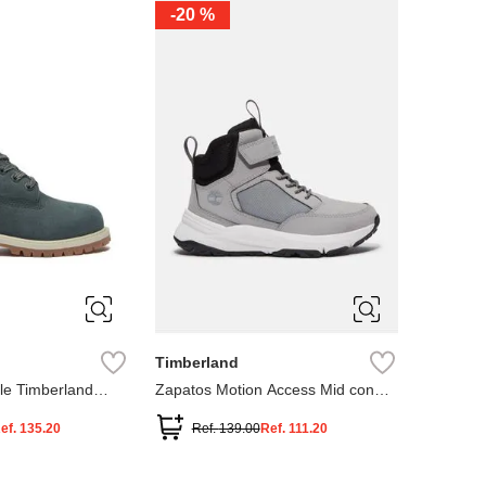
-
20 %
3
12.5
3
2
.5
1.5
1
13
2.5
1.5
13.5
Timberland
le Timberland
Zapatos Motion Access Mid con
cierre de velcro
ef.
135.20
Ref.
139.00
Ref.
111.20