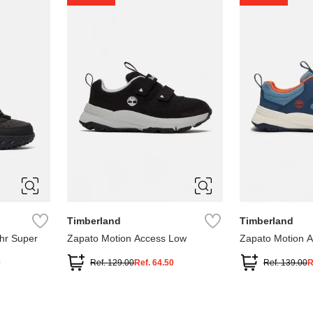
1
1.5
2
2.5
7
Timberland
Timberland
hr Super
Zapato Motion Access Low
Zapato Motion 
0
Ref.
129.00
Ref.
64.50
Ref.
139.00
R