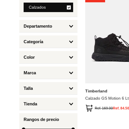
8
.
Calzados
bolso
9
.
cartera
Departamento
10
.
bimba lola
Calzados
Categoría
Botas y Botines
Color
Deportivos Urbanos
Amarillo
5
6.5
7
6
Marca
Arena
4.5
4
Timberland
Azul
Talla
Timberland
Negro
Calzado GS Motion 6 Lt
1
Tienda
1.5
Ref.
169.00
Ref.
84.5
Timberland
12.5
Rangos de precio
13