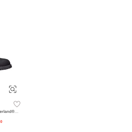
erland®
20