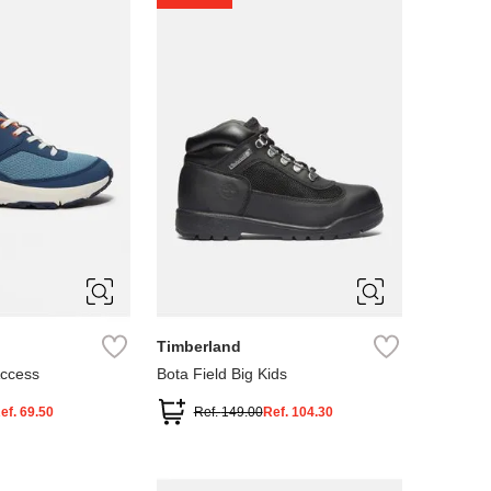
4
5
Timberland
Access
Bota Field Big Kids
ef.
69.50
Ref.
149.00
Ref.
104.30