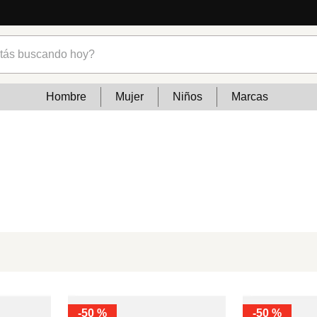
s buscando hoy?
Hombre
Mujer
Niños
Marcas
-
50 %
-
50 %