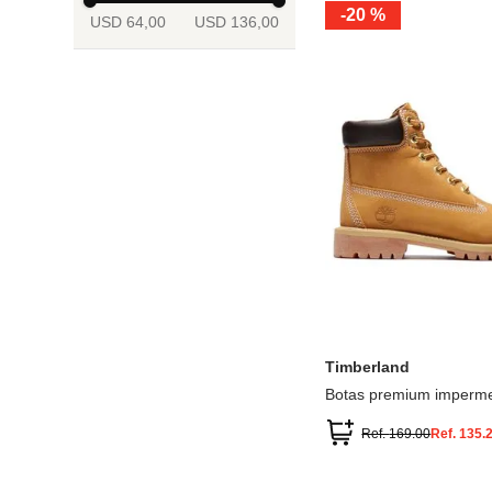
-
20 %
USD 64,00
USD 136,00
13.5
2
2.5
3
3.5
4
Mostrar 6 más
3.5
4
4.5
5
5.5
6
Timberland
Botas premium imperme
inch
Ref.
169.00
Ref.
135.