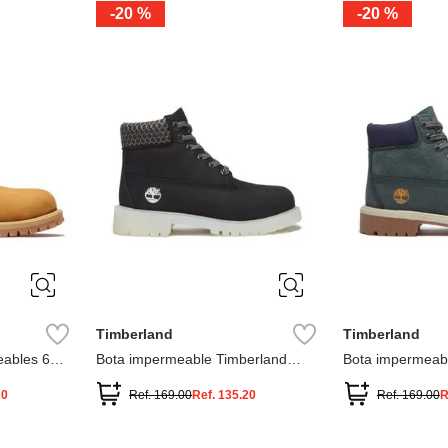
-
20 %
-
20 %
3
2
1
13
1
12.5
2.5
1.5
13.5
2
13
2
12.5
13.5
Timberland
Timberland
ables 6
Bota impermeable Timberland
Bota impermeab
Premium
Premium
20
Ref.
169.00
Ref.
135.20
Ref.
169.00
R