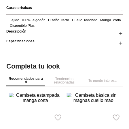
Características
-
Tejido 100% algodón. Diseño recto. Cuello redondo. Manga corta. 
Disponible Plus
Descripción
+
Especificaciones
+
Completa tu look
Recomendados para
Tendencias
Te puede interesar
ti
relacionadas
M
Ca