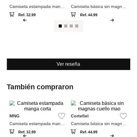
MNG
Cortefiel
Camiseta estampada manga
Camiseta básica sin magnas
corta
cuello mao
Ref.
32.99
Ref.
44.99
Ver reseña
También compraron
M