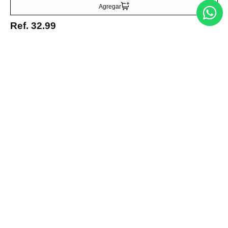
Suscribirse
Agregar
Ref.
32.99
Acerca de nosotros
Categorías
Marcas
Traetelo, el marketplace de moda en Venezuela para quienes buscan
estilo, calidad y las mejores marcas en un solo lugar.
Medios de pago