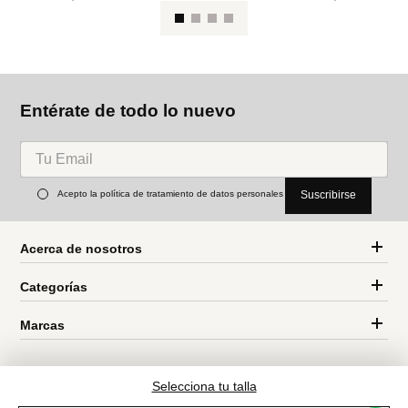
Ca
MNG
Cortefiel
Camiseta estampada manga
Camiseta básica sin magnas
corta
cuello mao
Ref.
32.99
Ref.
44.99
Entérate de todo lo nuevo
Selecciona tu talla
Acepto la política de tratamiento de datos personales