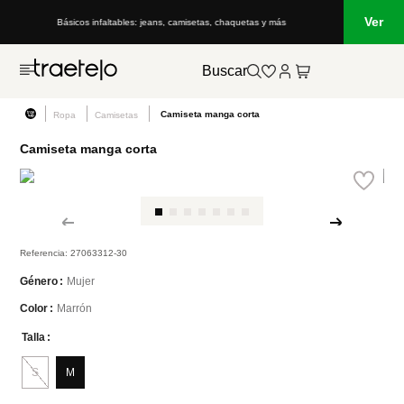
Ver
: jeans, camisetas, chaquetas y más
Lo que está de moda en Venezuela: ma
Buscar
Camiseta manga corta
Ropa
Camisetas
Camiseta manga corta
Referencia
:
27063312-30
Mujer
Género
Marrón
Color
Talla
S
M