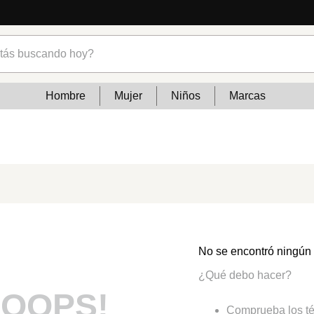
s buscando hoy?
Hombre
Mujer
Niños
Marcas
No se encontró ningún
¿Qué debo hacer?
OOPS!
Comprueba los té