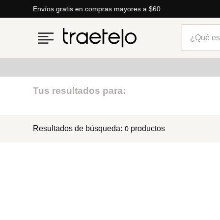
Envíos gratis en compras mayores a $60
¿Qué está
Términos más buscados
Tus resultados para:
1
.
timberland
Resultados de búsqueda:
productos
0
2
.
parfois
3
.
carteras
4
.
aldo
5
.
carteras parfois
6
.
springfield
7
.
mng