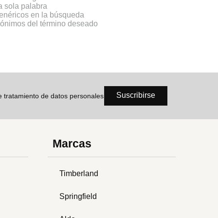
na sola palabra
genéricos en la búsqueda
inónimos del término deseado
Suscribirse
de tratamiento de datos personales
Marcas
Timberland
Springfield