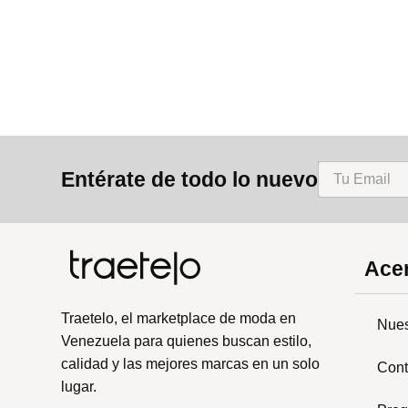
8
.
bolso
9
.
cartera
10
.
bimba lola
Entérate de todo lo nuevo
Acer
Traetelo, el marketplace de moda en
Nues
Venezuela para quienes buscan estilo,
calidad y las mejores marcas en un solo
Cont
lugar.