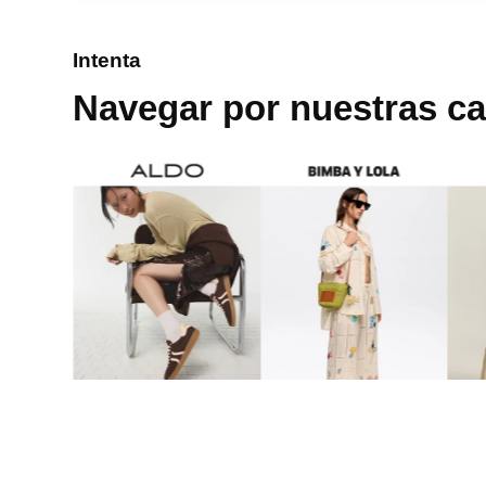
8
.
mng
Intenta
9
.
bandolera
Navegar por nuestras ca
10
.
bimba lola