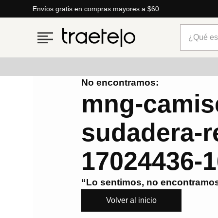
Envíos gratis en compras mayores a $60
¿Qué está
No encontramos:
Términos más buscados
mng-camise
1
.
timberland
sudadera-re
2
.
parfois
3
.
carteras
17024436-1
4
.
aldo
5
.
carteras parfois
“Lo sentimos, no encontramos
6
.
springfield
Volver al inicio
7
.
cartera