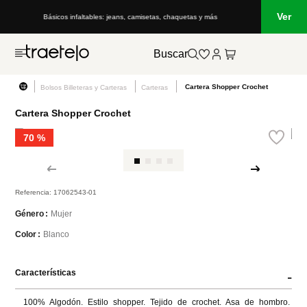
Ver
Básicos infaltables: jeans, camisetas, chaquetas y más
Buscar
Cartera Shopper Crochet
Bolsos Billeteras y Carteras
Carteras
Cartera Shopper Crochet
70 %
Referencia
:
17062543-01
Mujer
Género
Blanco
Color
Características
-
100% Algodón. Estilo shopper. Tejido de crochet. Asa de hombro. 