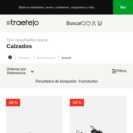
Ver
Básicos infaltables: jeans, camisetas, chaquetas y más
Buscar
Tus resultados para:
Calzados
Calzados
Adolescentes
Juvenil
Ordenar por
Filtros
Relevancia
Resultados de búsqueda:
9
productos
-
50 %
-
50 %