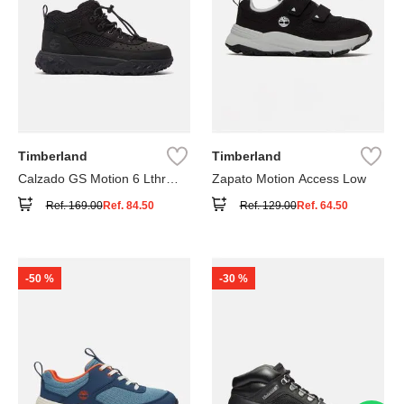
Timberland
Timberland
Calzado GS Motion 6 Lthr
Zapato Motion Access Low
Super
Ref.
169.00
Ref.
84.50
Ref.
129.00
Ref.
64.50
-
50 %
-
30 %