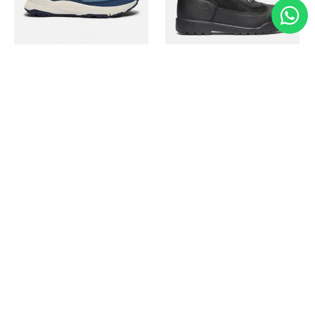
Timberland
Timberland
Zapato Motion Access
Bota Field Big Kids
Ref.
139.00
Ref.
69.50
Ref.
149.00
Ref.
104.30