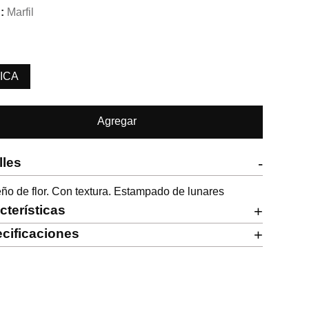
Marfil
ICA
Agregar
lles
-
ño de flor. Con textura. Estampado de lunares
cterísticas
+
cificaciones
+