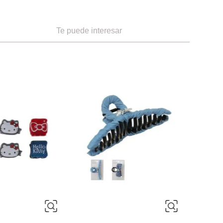
Te puede interesar
-
43 %
NEW
ÚNICA
ÚNIC