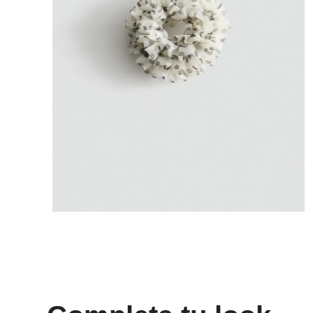
8
.
cartera
9
.
bolso
10
.
bandolera