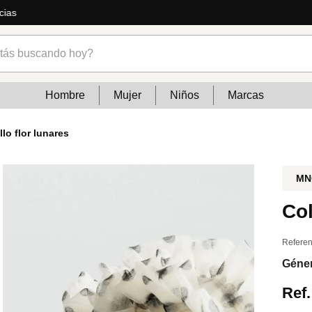
cias
s buscando hoy?
Hombre
Mujer
Niños
Marcas
lo flor lunares
MN
Col
Referen
Géne
Ref