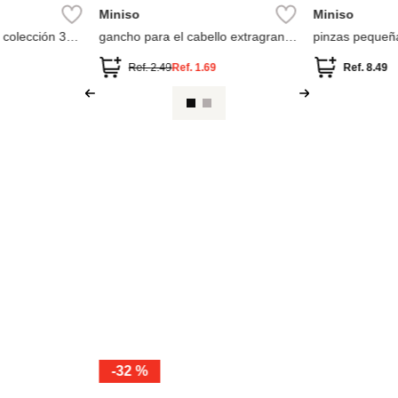
Miniso
Parfois
o
gancho para el cabello a cuadros
Parfois Ganch
Ref.
3.49
Ref.
7.90