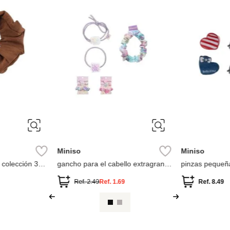
ÚNICA
ÚNICA
Miniso
Parfois
o
gancho para el cabello a cuadros
Parfois Ganch
Ref.
3.49
Ref.
7.90