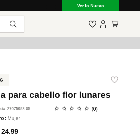
Ver lo Nuevo
G
a para cabello flor lunares
☆
☆
☆
☆
☆
(
0
)
cia
:
27075953-05
ro
Mujer
.
24.99