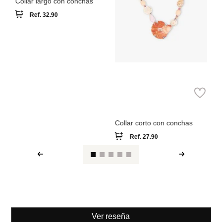
Parfois
Collar largo con conchas
Ref.
32.90
Parfois
Collar corto con conchas
Ref.
27.90
Ver reseña
También compraron