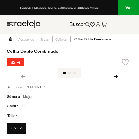
Ver
Básicos infaltables: jeans, camisetas, chaquetas y más
Buscar
Collar Doble Combinado
Accesorios
Joyas
Collares
Collar Doble Combinado
63 %
Referencia
:
17041205-OR
Mujer
Género
Oro
Color
Talla
ÚNICA