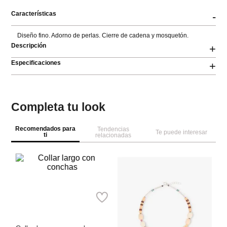
Características
-
Diseño fino. Adorno de perlas. Cierre de cadena y mosquetón.
Descripción
+
Especificaciones
+
Completa tu look
Recomendados para
Tendencias
Te puede interesar
ti
relacionadas
Pa
Co
ba