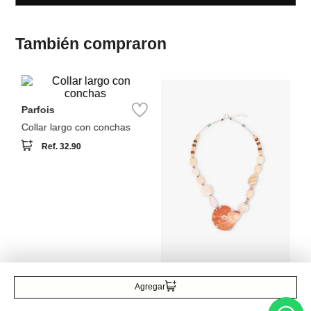
Pa
Co
ba
Parfois
Collar largo con conchas
Ref.
32.90
Parfois
Collar corto con conchas
Ref.
27.90
Agregar