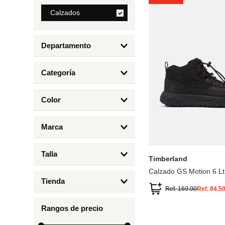
8
.
Calzados
mng
9
.
bandolera
Departamento
10
.
bimba lola
Calzados
Categoría
Botas y Botines
Color
Deportivos Urbanos
Amarillo
5
6.5
7
6
Marca
Arena
4.5
4
Timberland
Azul
Talla
Timberland
Negro
Calzado GS Motion 6 Lt
1
Tienda
1.5
Ref.
169.00
Ref.
84.5
Timberland
12.5
Rangos de precio
13