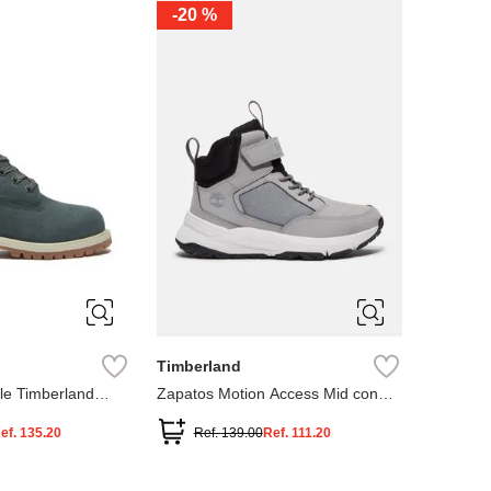
-
20 %
3
12.5
3
2
.5
1.5
1
13
2.5
1.5
13.5
Timberland
le Timberland
Zapatos Motion Access Mid con
cierre de velcro
ef.
135.20
Ref.
139.00
Ref.
111.20