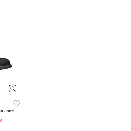
erland®
20