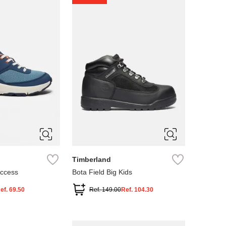
4
5
Timberland
Access
Bota Field Big Kids
ef.
69.50
Ref.
149.00
Ref.
104.30