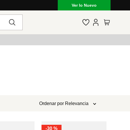
Outfits de temporada: jeans, vestidos
Ver lo Nuevo
Ordenar por
Relevancia
-
30 %