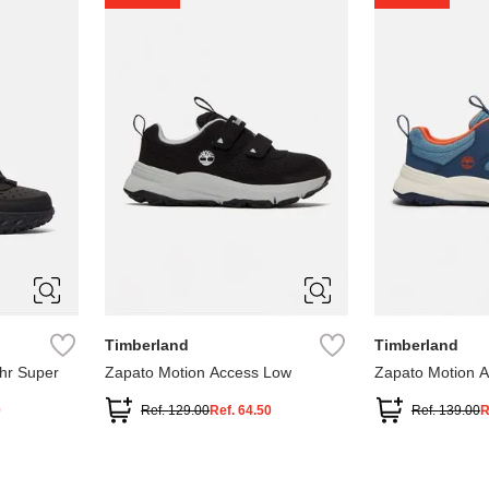
1
1.5
2
2.5
7
Timberland
Timberland
hr Super
Zapato Motion Access Low
Zapato Motion 
0
Ref.
129.00
Ref.
64.50
Ref.
139.00
R