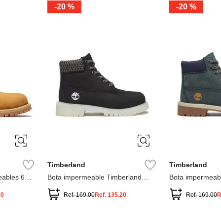
-
20 %
-
20 %
3
2
1
13
1
12.5
2.5
1.5
13.5
2
13
2
12.5
13.5
Timberland
Timberland
ables 6
Bota impermeable Timberland
Bota impermeab
Premium
Premium
20
Ref.
169.00
Ref.
135.20
Ref.
169.00
R