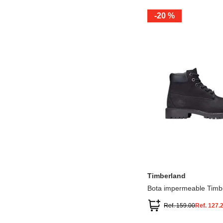
-
20 %
12.5
13.5
1.5
2.5
13
1
2
3
Timberland
Bota impermeable Timb
Premium
Ref.
159.00
Ref.
127.