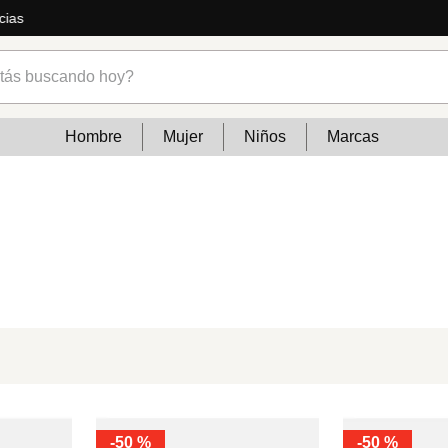
cias
s buscando hoy?
Hombre
Mujer
Niños
Marcas
-
50 %
-
50 %