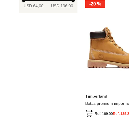
-
20 %
USD 64,00
USD 136,00
13.5
2
2.5
3
3.5
4
Mostrar 6 más
3.5
4
4.5
5
5.5
6
Timberland
Botas premium imperme
inch
Ref.
169.00
Ref.
135.