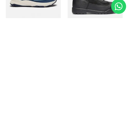
Timberland
Timberland
Zapato Motion Access
Bota Field Big Kids
Ref.
139.00
Ref.
69.50
Ref.
149.00
Ref.
104.30