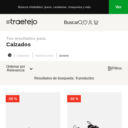
Ver
Básicos infaltables: jeans, camisetas, chaquetas y más
Buscar
Tus resultados para:
Calzados
Calzados
Adolescentes
Juvenil
Ordenar por
Filtros
Relevancia
Resultados de búsqueda:
9
productos
-
50 %
-
50 %