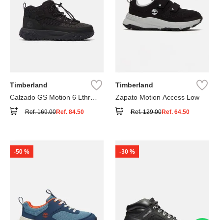
Timberland
Timberland
Calzado GS Motion 6 Lthr
Zapato Motion Access Low
Super
Ref.
169.00
Ref.
84.50
Ref.
129.00
Ref.
64.50
-
50 %
-
30 %