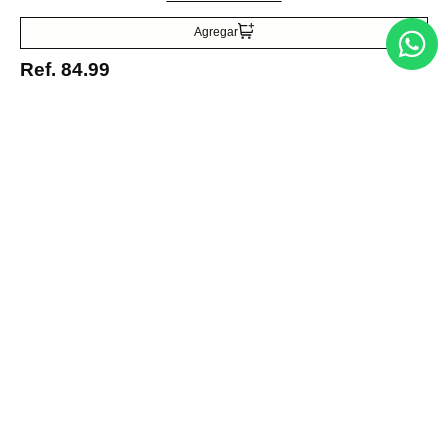
Agregar
Ref.
84.99
Medios de pago
© 2025 FUTURA ONLINE 24, C.A Todos los derechos reservados.
Tienda Virtual desarrollada por
Tecnología