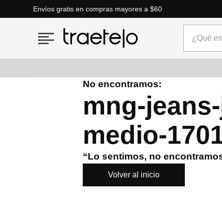
Envíos gratis en compras mayores a $60
¿Qué está
No encontramos:
Términos más buscados
mng-jeans-j
1
.
timberland
medio-170
2
.
parfois
3
.
carteras
“Lo sentimos, no encontramos
4
.
aldo
Volver al inicio
5
.
carteras parfois
6
.
springfield
7
.
cartera