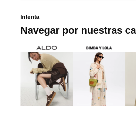
8
.
mng
Intenta
9
.
bolso
Navegar por nuestras ca
10
.
bimba lola