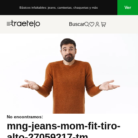
Ver
Básicos infaltables: jeans, camisetas, chaquetas y más
Buscar
No encontramos:
mng-jeans-mom-fit-tiro-
alto-27059217-tm