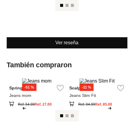
Springfield
Scalpers
Jeans mom
Jeans Slim Fit
Ref.
54.99
Ref.
27.00
Ref.
94.99
Ref.
85.00
Ver reseña
También compraron