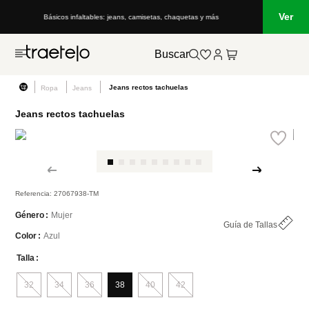
Ver
uetas y más
Lo que está de moda en Venezuela: marcas, estilo y tendenc
Buscar
Jeans rectos tachuelas
Ropa
Jeans
Jeans rectos tachuelas
Referencia
:
27067938-TM
Mujer
Género
Guía de Tallas
Azul
Color
Talla
32
34
36
38
40
42