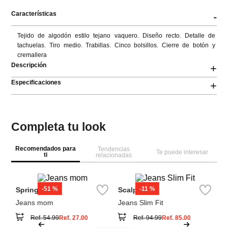
Características
-
Tejido de algodón estilo tejano vaquero. Diseño recto. Detalle de 
tachuelas. Tiro medio. Trabillas. Cinco bolsillos. Cierre de botón y 
cremallera
Descripción
+
Especificaciones
+
Completa tu look
Recomendados para
Tendencias
Te puede interesar
ti
relacionadas
M
Je