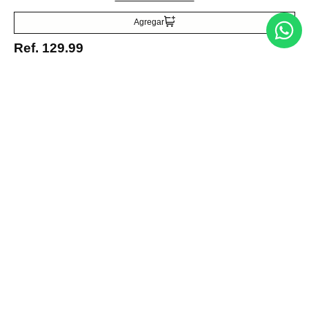
Acepto la política de tratamiento de datos personales
Suscribirse
Agregar
Ref.
129.99
Acerca de nosotros
Categorías
Marcas
Traetelo, el marketplace de moda en Venezuela para quienes buscan
estilo, calidad y las mejores marcas en un solo lugar.
Medios de pago