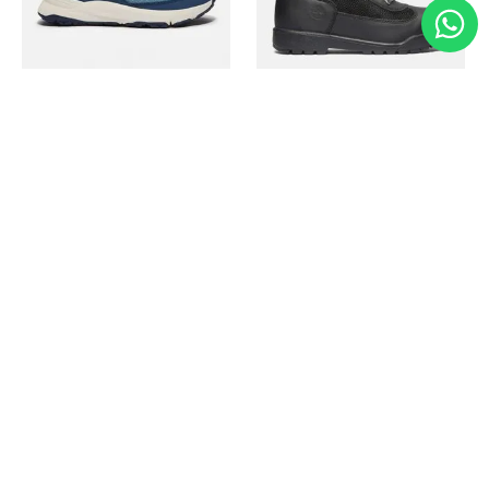
Timberland
Timberland
Zapato Motion Access
Bota Field Big Kids
Ref.
139.00
Ref.
69.50
Ref.
149.00
Ref.
104.30