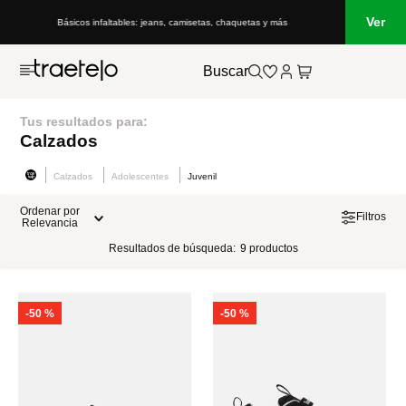
Ver
Básicos infaltables: jeans, camisetas, chaquetas y más
Buscar
Tus resultados para:
Calzados
Calzados
Adolescentes
Juvenil
Ordenar por
Filtros
Relevancia
Resultados de búsqueda:
9
productos
-
50 %
-
50 %