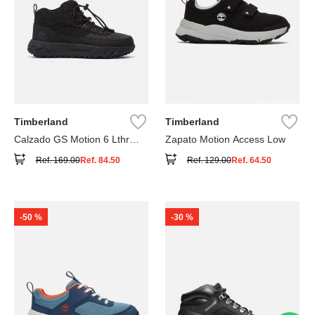
Timberland
Timberland
Calzado GS Motion 6 Lthr
Zapato Motion Access Low
Super
Ref.
169.00
Ref.
84.50
Ref.
129.00
Ref.
64.50
-
50 %
-
30 %