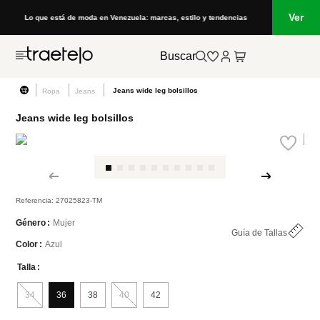
Ver
Lo que está de moda en Venezuela: marcas, estilo y tendencias
Buscar
Jeans wide leg bolsillos
Ropa
Jeans
Jeans wide leg bolsillos
Referencia
:
27025823-TM
Mujer
Género
Guía de Tallas
Azul
Color
Talla
34
36
38
40
42