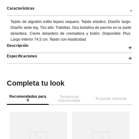
Características
-
Tejido de algodón estilo tejano vaquero. Tejido elástico. Diseño largo. 
Diseño wide leg. Tiro alto. Trabillas. Dos bolsillos de parche en la parte 
delantera. Cierre delantero de cremallera y botón. Disponible Plus. 
Largo interior 74,5 cm. Tejido con elasticidad
Descripción
+
Especificaciones
+
Completa tu look
Recomendados para
Tendencias
Te puede interesar
ti
relacionadas
Sp
Je