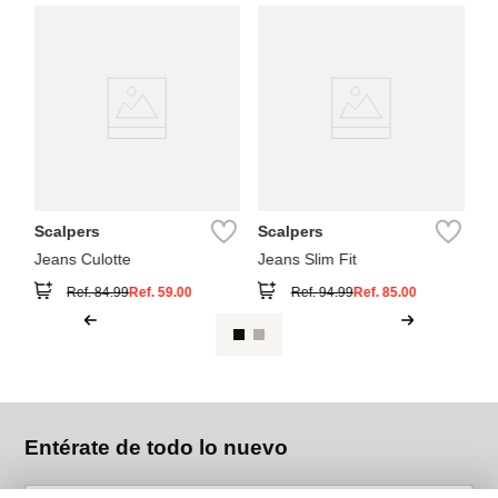
Sp
Je
Scalpers
Scalpers
Jeans Culotte
Jeans Slim Fit
Ref.
84.99
Ref.
59.00
Ref.
94.99
Ref.
85.00
Entérate de todo lo nuevo