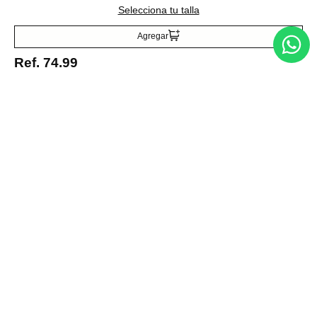
Selecciona tu talla
Acepto la política de tratamiento de datos personales
Suscribirse
Agregar
Ref.
74.99
Acerca de nosotros
Categorías
Marcas
Traetelo, el marketplace de moda en Venezuela para quienes buscan
estilo, calidad y las mejores marcas en un solo lugar.
Medios de pago