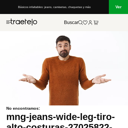
Ver
Básicos infaltables: jeans, camisetas, chaquetas y más
Buscar
No encontramos:
mng-jeans-wide-leg-tiro-
alto-costuras-27025822-