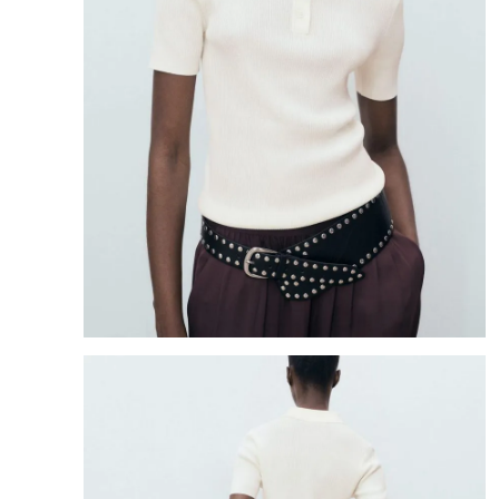
8
.
mng
9
.
bolso
10
.
bimba lola