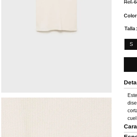
Ref.
6
Color
Talla
S
Deta
Est
dise
cor
cuel
Cara
Espe