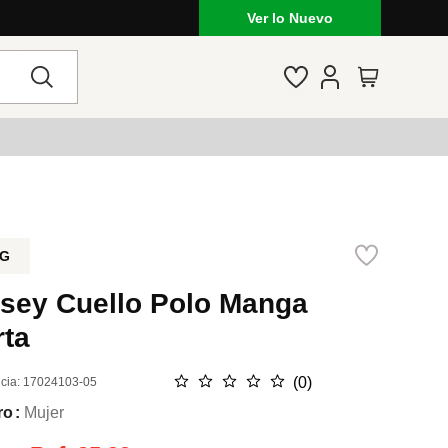
Ver lo Nuevo
G
rsey Cuello Polo Manga
rta
☆
☆
☆
☆
☆
(
0
)
cia
:
17024103-05
ro
Mujer