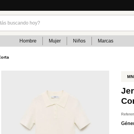
cias
s buscando hoy?
Hombre
Mujer
Niños
Marcas
Corta
MN
Je
Co
Referen
Géne