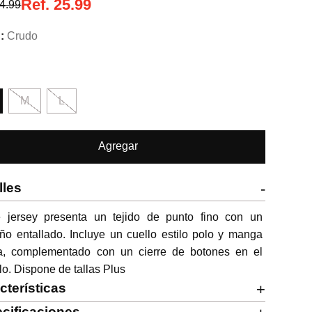
Ref.
25.99
4.99
Crudo
M
L
Agregar
lles
-
e jersey presenta un tejido de punto fino con un 
ño entallado. Incluye un cuello estilo polo y manga 
ta, complementado con un cierre de botones en el 
lo. Dispone de tallas Plus
cterísticas
+
cificaciones