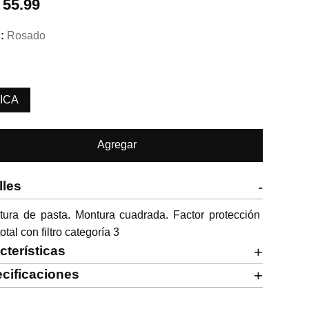
.
55.99
Rosado
ICA
Agregar
lles
-
ura de pasta. Montura cuadrada. Factor protección 
otal con filtro categoría 3
cterísticas
+
cificaciones
+