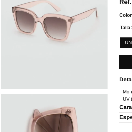
Ref
Color
Talla
ÚN
Deta
Mont
UV t
Cara
Espe