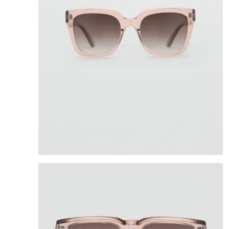
8
.
mng
9
.
bandolera
10
.
bimba lola