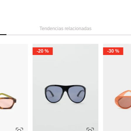
Tendencias relacionadas
ÚNICA
ÚNICA
MNG
-
59 %
MNG
zadas 052
Lentes de Sol Montura Ovalada
Lentes de Sol
Ref.
55.99
Ref.
22.99
Ref.
55.99