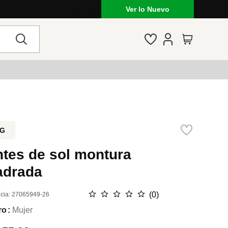
Ver lo Nuevo
G
ntes de sol montura
adrada
☆
☆
☆
☆
☆
(
0
)
cia
:
27065949-26
ro
Mujer