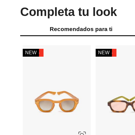
Completa tu look
Recomendados para ti
ÚNICA
ÚNICA
MNG
-
35 %
Miniso
Lentes de sol montura metálica
lentes de sol polari
Ref.
84.99
Ref.
54.99
Ref.
13.49