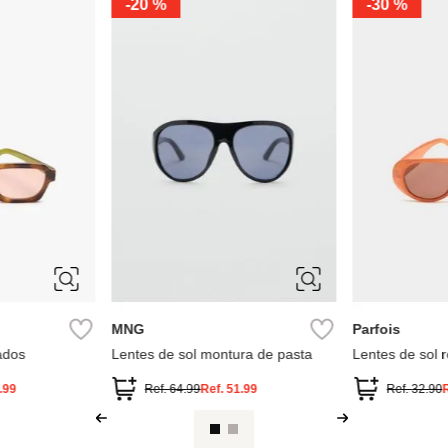
MNG
-
59 %
MNG
zadas 052
Lentes de Sol Montura Ovalada
Lentes de Sol
Ref.
55.99
Ref.
22.99
Ref.
55.99