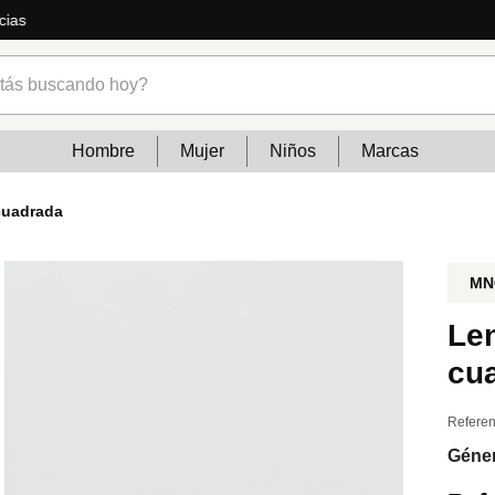
ás
s buscando hoy?
Hombre
Mujer
Niños
Marcas
cuadrada
MN
Le
cu
Referen
Géne