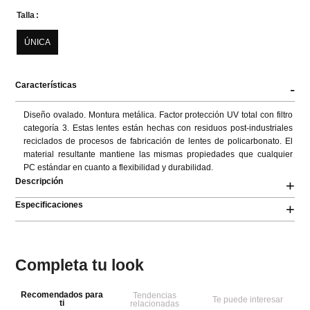
Talla
ÚNICA
Características
-
Diseño ovalado. Montura metálica. Factor protección UV total con filtro 
categoría 3. Estas lentes están hechas con residuos post-industriales 
reciclados de procesos de fabricación de lentes de policarbonato. El 
material resultante mantiene las mismas propiedades que cualquier 
PC estándar en cuanto a flexibilidad y durabilidad.
Descripción
+
Especificaciones
+
Completa tu look
Recomendados para
Tendencias
Te puede interesar
ti
relacionadas