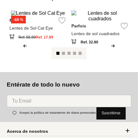
También compraron
Pa
Le
MNG
Parfois
Lentes de Sol Cat Eye
Lentes de sol cuadrados
Ref.
32.90
Ref.
55.99
Ref.
17.99