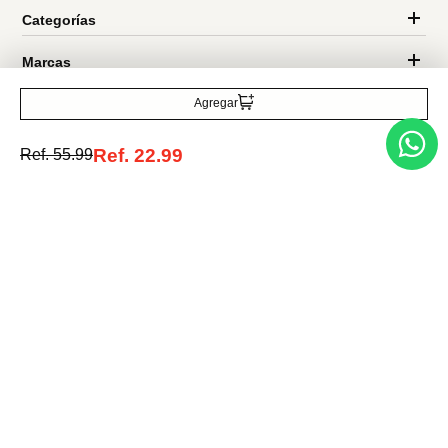
Entérate de todo lo nuevo
Agregar
Ref.
22.99
Ref.
55.99
Acepto la política de tratamiento de datos personales
Suscribirse
Acerca de nosotros
Categorías
Marcas
Traetelo, el marketplace de moda en Venezuela para quienes buscan
estilo, calidad y las mejores marcas en un solo lugar.