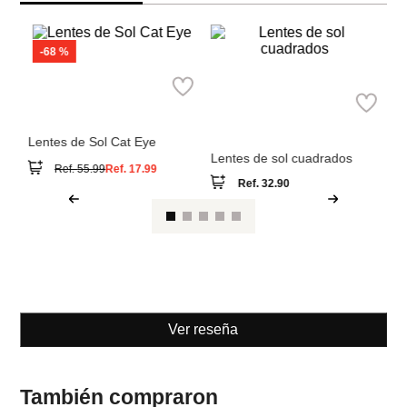
Pa
Le
MNG
Parfois
Lentes de Sol Cat Eye
Lentes de sol cuadrados
Ref.
32.90
Ref.
55.99
Ref.
17.99
Ver reseña