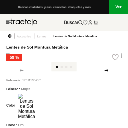
Ver
Básicos infaltables: jeans, camisetas, chaquetas y más
Buscar
Lentes de Sol Montura Metálica
Accesorios
Lentes
Lentes de Sol Montura Metálica
59 %
Referencia
:
17011135-OR
Mujer
Género
Color
Oro
Color