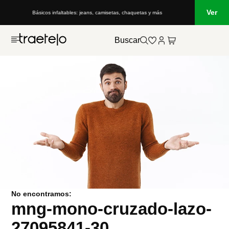
Ver
Básicos infaltables: jeans, camisetas, chaquetas y más
Buscar
No encontramos:
mng-mono-cruzado-lazo-
27095841-30