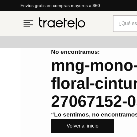
Envíos gratis en compras mayores a $60
¿Qué está
No encontramos:
Términos más buscados
mng-mono-
1
.
timberland
floral-cintu
2
.
parfois
3
.
carteras
27067152-0
4
.
aldo
5
.
carteras parfois
“Lo sentimos, no encontramos
6
.
springfield
Volver al inicio
7
.
mng