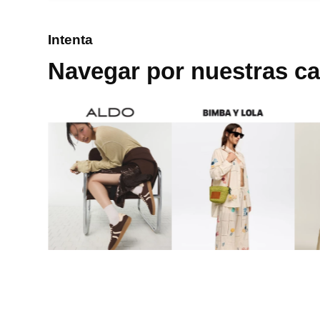
8
.
bolso
Intenta
9
.
cartera
Navegar por nuestras ca
10
.
bimba lola