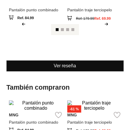
Je
Pantalón punto combinado
Pantalón traje terciopelo
Ref.
84.99
Ref.
179.99
Ref.
69.99
Ver reseña
También compraron
-
61 %
Sp
MNG
MNG
Je
Pantalón punto combinado
Pantalón traje terciopelo