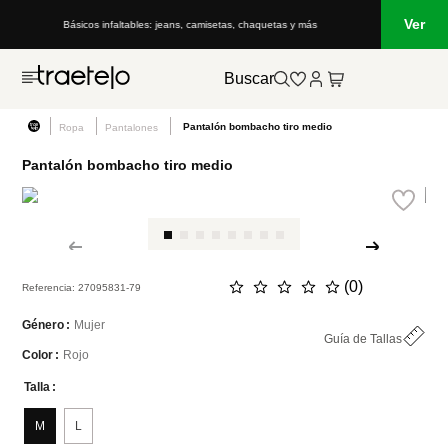
Ver
Básicos infaltables: jeans, camisetas, chaquetas y más
Buscar
Pantalón bombacho tiro medio
Ropa
Pantalones
Pantalón bombacho tiro medio
☆
☆
☆
☆
☆
(
0
)
Referencia
:
27095831-79
Mujer
Género
Guía de Tallas
Rojo
Color
Talla
M
L