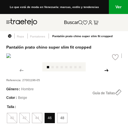
Ver
Lo que está de moda en Venezuela: marcas, estilo y tendencias
Buscar
Pantalón prato chino super slim fit cropped
Ropa
Pantalones
Pantalón prato chino super slim fit cropped
Referencia
:
27001196-05
Hombre
Género
Guía de Tallas
Beige
Color
Talla
40
42
44
46
48