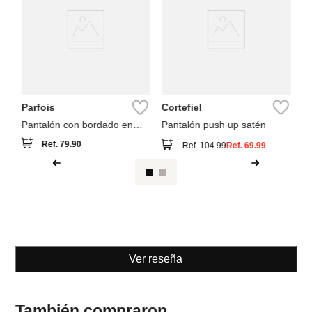
Pa
d
Parfois
Cortefiel
Pantalón con bordado en
Pantalón push up satén
relieve
Ref.
79.90
Ref.
104.99
Ref.
69.99
Ver reseña
También compraron