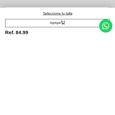
Selecciona tu talla
Acepto la política de tratamiento de datos personales
Suscribirse
Agregar
Ref.
84.99
Acerca de nosotros
Categorías
Marcas
Traetelo, el marketplace de moda en Venezuela para quienes buscan
estilo, calidad y las mejores marcas en un solo lugar.