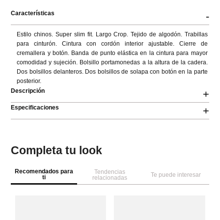
Características
-
Estilo chinos. Super slim fit. Largo Crop. Tejido de algodón. Trabillas 
para cinturón. Cintura con cordón interior ajustable. Cierre de 
cremallera y botón. Banda de punto elástica en la cintura para mayor 
comodidad y sujeción. Bolsillo portamonedas a la altura de la cadera. 
Dos bolsillos delanteros. Dos bolsillos de solapa con botón en la parte 
posterior.
Descripción
+
Especificaciones
+
Completa tu look
Recomendados para
Tendencias
Te puede interesar
ti
relacionadas
Co