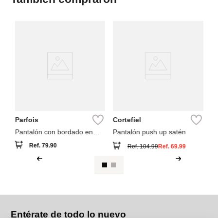
Co
Pa
d
Parfois
Cortefiel
Pantalón con bordado en
Pantalón push up satén
relieve
Ref.
79.90
Ref.
104.99
Ref.
69.99
Entérate de todo lo nuevo