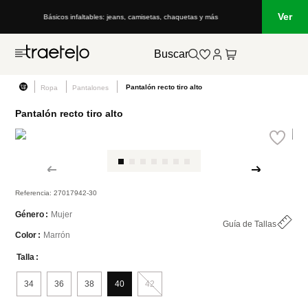
Ver
Básicos infaltables: jeans, camisetas, chaquetas y más
Buscar
Pantalón recto tiro alto
Ropa
Pantalones
Pantalón recto tiro alto
Referencia
:
27017942-30
Mujer
Género
Guía de Tallas
Marrón
Color
Talla
34
36
38
40
42