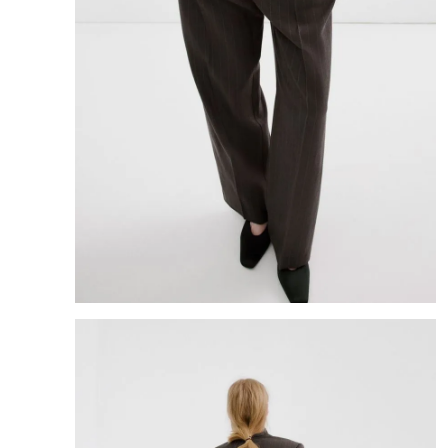
8
.
cartera
9
.
bolso
10
.
miniso