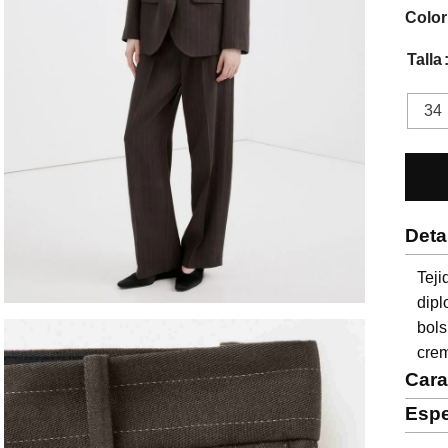
Color
Talla
34
Deta
Teji
dipl
bols
crem
Cara
Espe