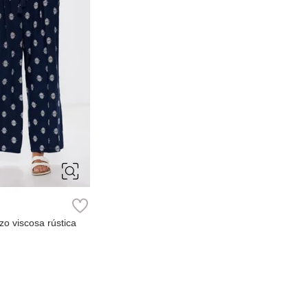
40
42
zo viscosa rústica