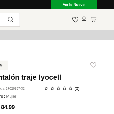
Ver lo Nuevo
G
talón traje lyocell
☆
☆
☆
☆
☆
(
0
)
cia
:
27026357-32
ro
Mujer
.
84.99