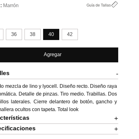
Marrón
Guía de Tallas
36
38
40
42
Agregar
lles
-
do mezcla de lino y lyocell. Diseño recto. Diseño raya 
omática. Detalle de pinzas. Tiro medio. Trabillas. Dos 
illos laterales. Cierre delantero de botón, gancho y 
allera ocultos con tapeta. Total look
cterísticas
+
cificaciones
+