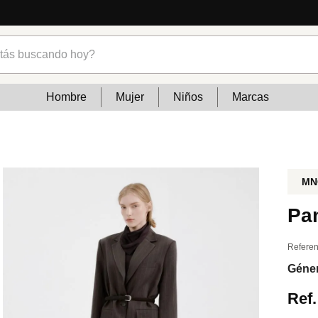
cias
s buscando hoy?
Hombre
Mujer
Niños
Marcas
MN
Pan
Referen
Géne
Ref