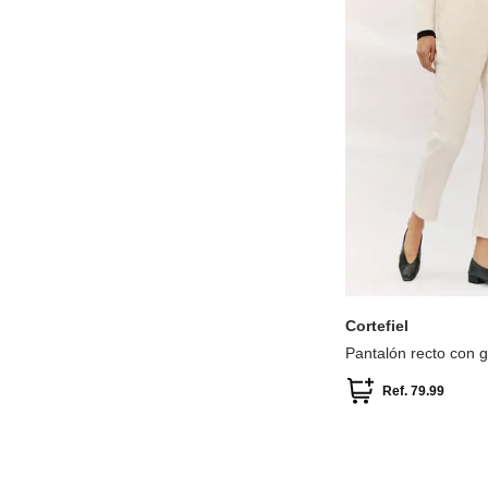
S
M
L
Cortefiel
Pantalón recto con 
espalda
Ref.
79.99