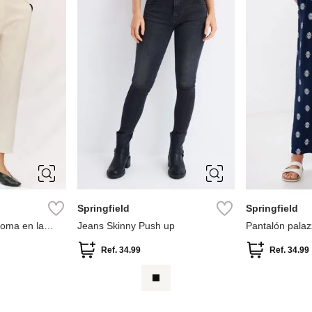
34
36
38
40
34
36
XL
42
44
44
Springfield
Springfield
goma en la
Jeans Skinny Push up
Pantalón palaz
Ref.
34.99
Ref.
34.99