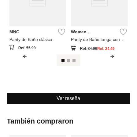
MNG
Women
Secret
Panty de Baño clásica
Panty de Baño tanga con
estampado paisley
tiras
Ref.
55.99
Ref.
34.99
Ref.
24.49
Ver reseña
También compraron