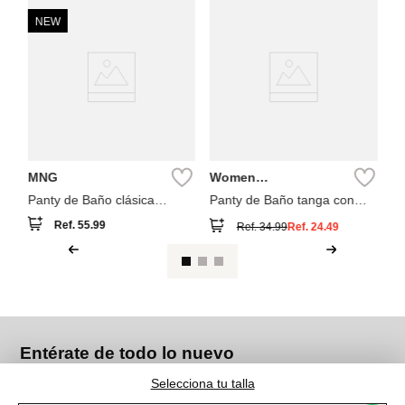
NEW
W
Se
Pa
es
MNG
Women
Secret
Panty de Baño clásica
Panty de Baño tanga con
estampado paisley
tiras
Ref.
55.99
Ref.
34.99
Ref.
24.49
Entérate de todo lo nuevo
Selecciona tu talla