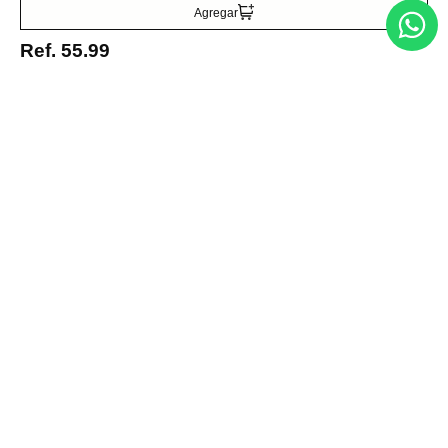
Agregar
Acepto la política de tratamiento de datos personales
Suscribirse
Ref.
55.99
Acerca de nosotros
Categorías
Marcas
Traetelo, el marketplace de moda en Venezuela para quienes buscan
estilo, calidad y las mejores marcas en un solo lugar.
Medios de pago