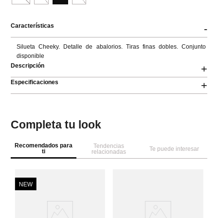
Características
-
Silueta Cheeky. Detalle de abalorios. Tiras finas dobles. Conjunto 
disponible
Descripción
+
Especificaciones
+
Completa tu look
Recomendados para
Tendencias
Te puede interesar
ti
relacionadas
NEW
W
Se
Pa
es