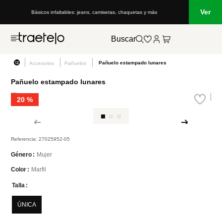
Ver
Básicos infaltables: jeans, camisetas, chaquetas y más
Buscar
Pañuelo estampado lunares
Accesorios
Pañuelos
Pañuelo estampado lunares
20 %
Referencia
:
27025952-05
Mujer
Género
Marfil
Color
Talla
ÚNICA