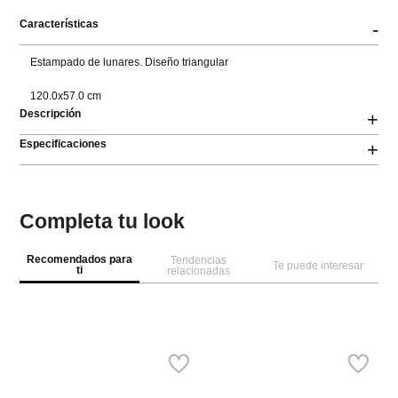
Características
-
Estampado de lunares. Diseño triangular

120.0x57.0 cm
Descripción
+
Especificaciones
+
Completa tu look
Recomendados para
Tendencias
Te puede interesar
ti
relacionadas
Pa
Parfois
e
Pa
b
Pañuelo estampado de
algodón
Ref.
35.90